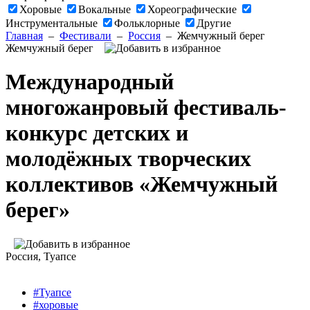
Хоровые
Вокальные
Хореографические
Инструментальные
Фольклорные
Другие
Главная
–
Фестивали
–
Россия
–
Жемчужный берег
Жемчужный берег
Международный
многожанровый фестиваль-
конкурс детских и
молодёжных творческих
коллективов «Жемчужный
берег»
Россия
, Туапсе
#Туапсе
#хоровые