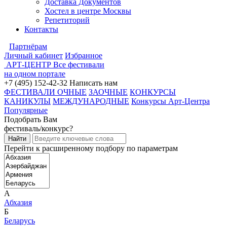
Доставка Документов
Хостел в центре Москвы
Репетиторий
Контакты
Партнёрам
Личный кабинет
Избранное
АРТ-ЦЕНТР
Все фестивали
на одном портале
+7 (495) 152-42-32
Написать нам
ФЕСТИВАЛИ ОЧНЫЕ
ЗАОЧНЫЕ
КОНКУРСЫ
КАНИКУЛЫ
МЕЖДУНАРОДНЫЕ
Конкурсы Арт-Центра
Популярные
Подобрать Вам
фестиваль/конкурс?
Перейти к расширенному подбору по параметрам
А
Абхазия
Б
Беларусь