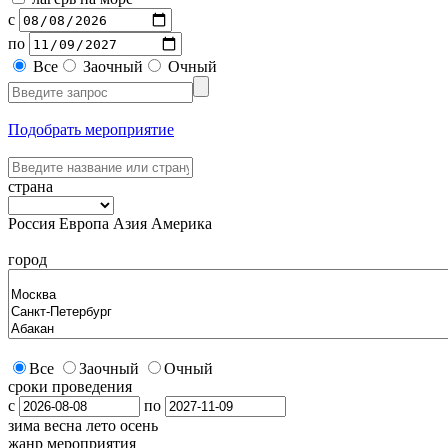
с
по
Все
Заочный
Очный
Подобрать мероприятие
страна
Россия
Европа
Азия
Америка
город
Все
Заочный
Очный
сроки проведения
с
по
зима
весна
лето
осень
жанр мероприятия