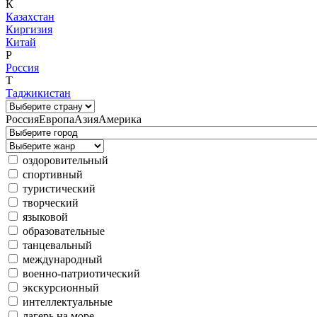
К
Казахстан
Киргизия
Китай
Р
Россия
Т
Таджикистан
Россия
Европа
Азия
Америка
оздоровительный
спортивный
туристический
творческий
языковой
образовательные
танцевальный
международный
военно-патриотический
экскурсионный
интеллектуальные
лагерь на море