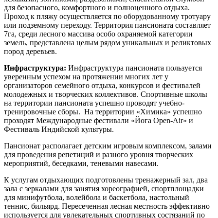
для безопасного, комфортного и полноценного отдыха.
Проход к пляжу осуществляется по оборудованному тротуару
или подземному переходу. Территория пансионата составляет
7га, среди лесного массива особо охраняемой категории
земель, представлена целым рядом уникальных и реликтовых
пород деревьев.
Инфраструктура:
Инфраструктура пансионата пользуется
уверенным успехом на протяжении многих лет у
организаторов семейного отдыха, конкурсов и фестивалей
молодежных и творческих коллективов. Спортивные школы
на территории пансионата успешно проводят учебно-
тренировочные сборы. На территории «Химика» успешно
проходят Международные фестивали «Йога Open-Air» и
Фестиваль Индийской культуры.
Пансионат располагает детским игровым комплексом, залами
для проведения репетиций и разного уровня творческих
мероприятий, беседками, теневыми навесами.
К услугам отдыхающих подготовлены тренажерный зал, два
зала с зеркалами для занятия хореографией, спортплощадки
для минифутбола, волейбола и баскетбола, настольный
теннис, бильярд. Пересеченная лесная местность эффективно
используется для увлекательных спортивных состязаний по