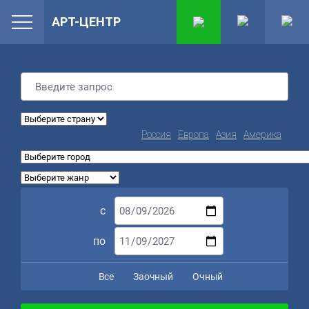
АРТ-ЦЕНТР
Россия
Европа
Азия
Америка
с
по
Все
Заочный
Очный