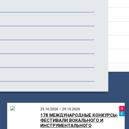
Положение
Программа
Стоимость
История фестиваля
Отзывы
ПОХОЖИЕ
МЕРОПРИЯТИЯ
Ф
25.10.2026 – 29.10.2026
К
178 МЕЖДУНАРОДНЫЕ КОНКУРСЫ-
ФЕСТИВАЛИ ВОКАЛЬНОГО И
ИНСТРУМЕНТАЛЬНОГО