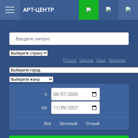
АРТ-ЦЕНТР
Россия
Европа
Азия
Америка
с
по
Все
Заочный
Очный