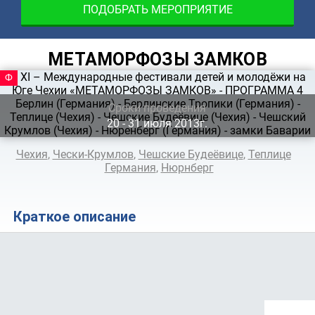
ПОДОБРАТЬ МЕРОПРИЯТИЕ
МЕТАМОРФОЗЫ ЗАМКОВ
ФЕСТИВАЛЬ
Сроки проведения
20 ‐ 31
июля
2013г.
Чехия
,
Чески-Крумлов
,
Чешские Будеёвице
,
Теплице
Германия
,
Нюрнберг
Краткое описание