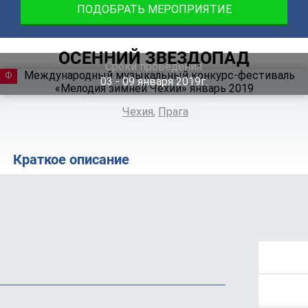
ПОДОБРАТЬ МЕРОПРИЯТИЕ
ОСЕННИЙ ЗВЕЗДОПАД
Сроки проведения
ФЕСТИВАЛЬ
03 ‐ 09
января
2019г.
Чехия
,
Прага
Краткое описание
Положение
Стоимость