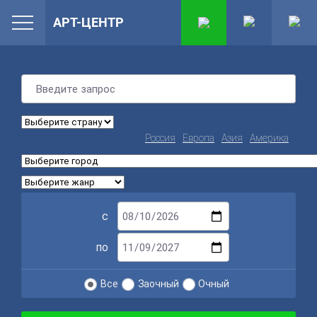
АРТ-ЦЕНТР
Россия
Европа
Азия
Америка
с
по
Все
Заочный
Очный