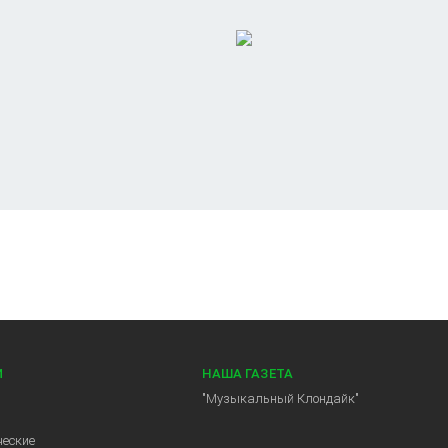
И
НАША ГАЗЕТА
"Музыкальный Клондайк"
еские