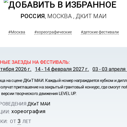
РОССИЯ
, МОСКВА ,
ДКИТ МАИ
#Москва
#хореографические
#детские фестивали
НЫЕ ЗАЕЗДЫ НА ФЕСТИВАЛЬ:
ктября 2026 г.
14 - 14 февраля 2027 г.
03 - 03 апреля 
нца на сцене ДКиТ МАИ. Каждый номер награждается кубком и дипл
олучат приглашение на закрытый грантовый конкурс, где смогут 
версии творческого движения LEVEL UP.
ИВАЛЬ
РОВЕДЕНИЯ:
ДКиТ МАИ
КУЛЫ
хореография
ЦИИ:
3
КИ:
ОТ
ЛЕТ