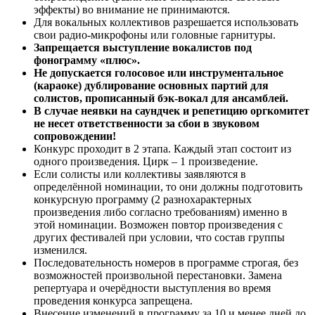
эффекты) во внимание не принимаются.
Для вокальных коллективов разрешается использовать
свои радио-микрофоны или головные гарнитуры.
Запрещается выступление вокалистов под
фонограмму «плюс».
Не допускается голосовое или инструментальное
(караоке) дублирование основных партий для
солистов, прописанный бэк-вокал для ансамблей.
В случае неявки на саундчек и репетицию оргкомитет
не несет ответственности за сбои в звуковом
сопровождении!
Конкурс проходит в 2 этапа. Каждый этап состоит из
одного произведения. Цирк – 1 произведение.
Если солисты или коллективы заявляются в
определённой номинации, то они должны подготовить
конкурсную программу (2 разнохарактерных
произведения либо согласно требованиям) именно в
этой номинации. Возможен повтор произведения с
других фестивалей при условии, что состав группы
изменился.
Последовательность номеров в программе строгая, без
возможностей произвольной перестановки. Замена
репертуара и очерёдности выступления во время
проведения конкурса запрещена.
Внесение изменений в программу за 10 и менее дней до