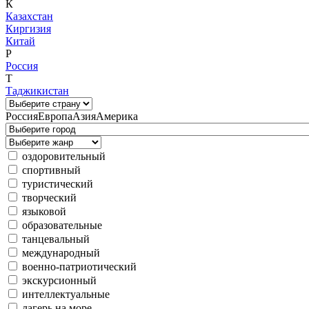
К
Казахстан
Киргизия
Китай
Р
Россия
Т
Таджикистан
Россия
Европа
Азия
Америка
оздоровительный
спортивный
туристический
творческий
языковой
образовательные
танцевальный
международный
военно-патриотический
экскурсионный
интеллектуальные
лагерь на море