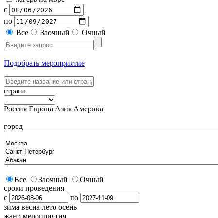
с
по
Все
Заочный
Очный
Подобрать мероприятие
страна
Россия
Европа
Азия
Америка
город
Все
Заочный
Очный
сроки проведения
с
по
зима
весна
лето
осень
жанр мероприятия