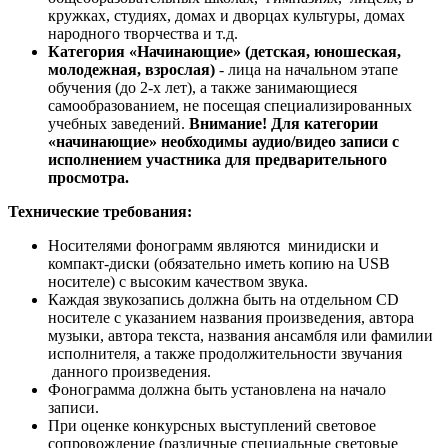
кружках, студиях, домах и дворцах культуры, домах
народного творчества и т.д.
Категория «Начинающие»
(детская, юношеская,
молодежная, взрослая)
- лица на начальном этапе
обучения (до 2-х лет), а также занимающиеся
самообразованием, не посещая специализированных
учебных заведений.
Внимание!
Для категории
«начинающие» необходимы аудио/видео записи с
исполнением участника для предварительного
просмотра.
Технические требования:
Носителями фонограмм являются минидиски и
компакт-диски (обязательно иметь копию на USB
носителе) с высоким качеством звука.
Каждая звукозапись должна быть на отдельном CD
носителе с указанием названия произведения, автора
музыки, автора текста, названия ансамбля или фамилии
исполнителя, а также продолжительности звучания
данного произведения.
Фонограмма должна быть установлена на начало
записи.
При оценке конкурсных выступлений световое
сопровождение (различные специальные световые