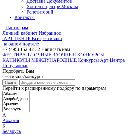
Доставка Документов
Хостел в центре Москвы
Репетиторий
Контакты
Партнёрам
Личный кабинет
Избранное
АРТ-ЦЕНТР
Все фестивали
на одном портале
+7 (495) 152-42-32
Написать нам
ФЕСТИВАЛИ ОЧНЫЕ
ЗАОЧНЫЕ
КОНКУРСЫ
КАНИКУЛЫ
МЕЖДУНАРОДНЫЕ
Конкурсы Арт-Центра
Популярные
Подобрать Вам
фестиваль/конкурс?
Перейти к расширенному подбору по параметрам
А
Абхазия
Б
Беларусь