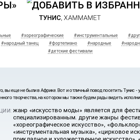
РЫ»
ТУНИС
, ХАММАМЕТ
льные
#хореографические
#инструментальные
#дру
#народный танец
#фортепиано
#народные
#народн
#детские фестивали
о, вы еще не были в Африке. Вот и отличный повод посетить Тунис -
нного творчества, на котором мы также будем рады видеть исполнит
жанр «искусство моды» является для фест
ЦИИ:
специализированным. другие жанры фестив
«хореографическое искусство», «фольклор»
ИВАЛЬ
«инструментальная музыка», «цирковое иск
прикладное и художественное искусство», 