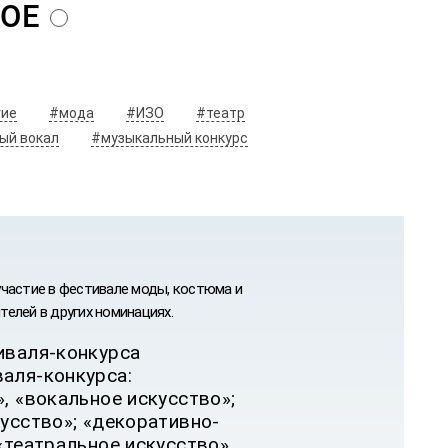
гие
#мода
#ИЗО
#театр
ый вокал
#музыкальный конкурс
 участие в фестивале моды, костюма и
елей в других номинациях.
иваля-конкурса
аля-конкурса:
, «вокальное искусство»;
усство»; «декоративно-
«театральное искусство»,