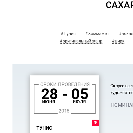
САХА
#Тунис
#Хаммамет
#вока
#оригинальный жанр
#цирк
СРОКИ ПРОВЕДЕНИЯ
Скорее всег
28 - 05
художестве
ИЮНЯ
ИЮЛЯ
НОМИНА
2018
ФЕСТ
ТУНИС