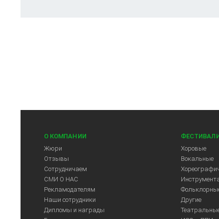
О КОМПАНИИ
ФЕСТИВАЛ
Жюри
Хоровые
Отзывы
Вокальные
Сотрудничаем
Хореографич
СМИ О НАС
Инструмент
Рекламодателям
Фольклорны
Арт-Центр
Наши сотрудники
Другие
Дипломы и награды
Театральны