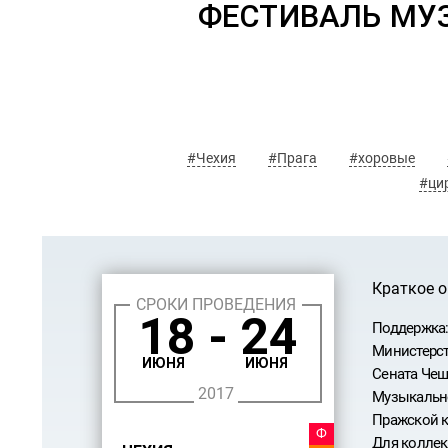
ФЕСТИВАЛЬ МУЗ
#Чехия
#Прага
#хоровые
#ци
Краткое 
СРОКИ ПРОВЕДЕНИЯ
18 - 24
Поддержка
Министерст
ИЮНЯ
ИЮНЯ
Сената Чеш
2017
Музыкально
Пражской к
ФЕСТ
Для коллек