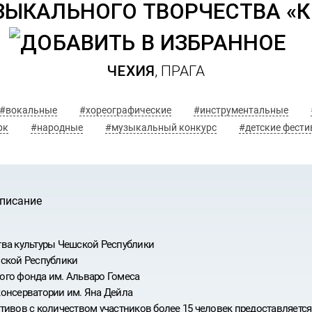
ЫКАЛЬНОГО ТВОРЧЕСТВА «К
ЧЕХИЯ
, ПРАГА
#вокальные
#хореографические
#инструментальные
рк
#народные
#музыкальный конкурс
#детские фести
описание
:
ва культуры Чешской Республики
ской Республики
го фонда им. Альваро Гомеса
онсерватории им. Яна Дейла
ИВАЛЬ
тивов с количеством участников более 15 человек предоставляется 