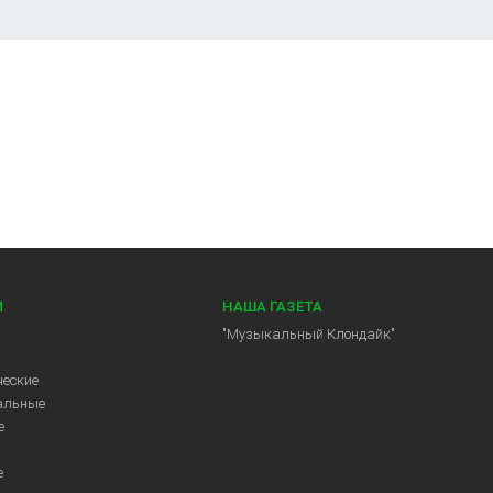
И
НАША ГАЗЕТА
"Музыкальный Клондайк"
еские
альные
е
е