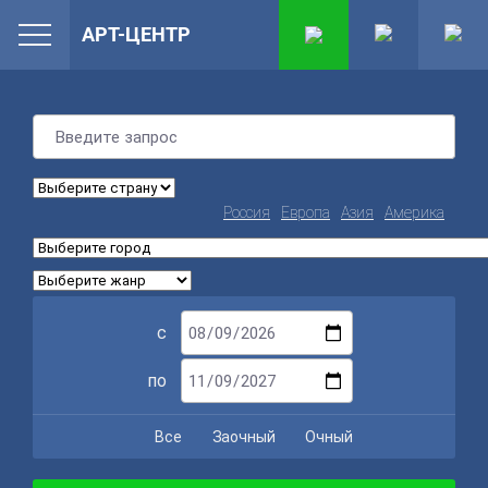
АРТ-ЦЕНТР
Россия
Европа
Азия
Америка
с
по
Все
Заочный
Очный