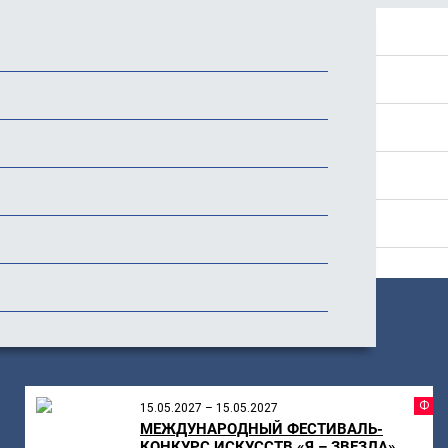
Положение
Программа
Стоимость
История фестиваля
Отзывы
ПОХОЖИЕ
МЕРОПРИЯТИЯ
Ф
15.05.2027 – 15.05.2027
МЕЖДУНАРОДНЫЙ ФЕСТИВАЛЬ-
КОНКУРС ИСКУССТВ «Я – ЗВЕЗДА»