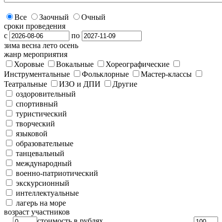
Все
Заочный
Очный
сроки проведения
с
по
зима
весна
лето
осень
жанр мероприятия
Хоровые
Вокальные
Хореографические
Инструментальные
Фольклорные
Мастер-классы
Театральные
ИЗО и ДПИ
Другие
оздоровительный
спортивный
туристический
творческий
языковой
образовательные
танцевальный
международный
военно-патриотический
экскурсионный
интеллектуальные
лагерь на море
возраст участников
стоимость в рублях