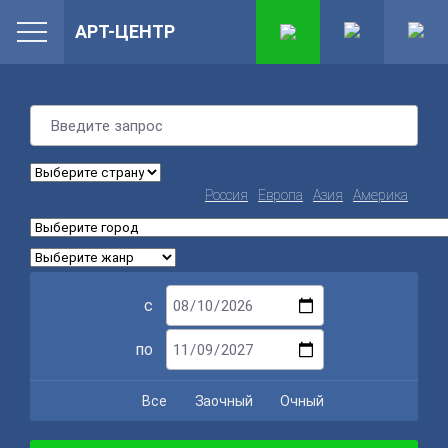
АРТ-ЦЕНТР
Россия
Европа
Азия
Америка
с
по
Все
Заочный
Очный