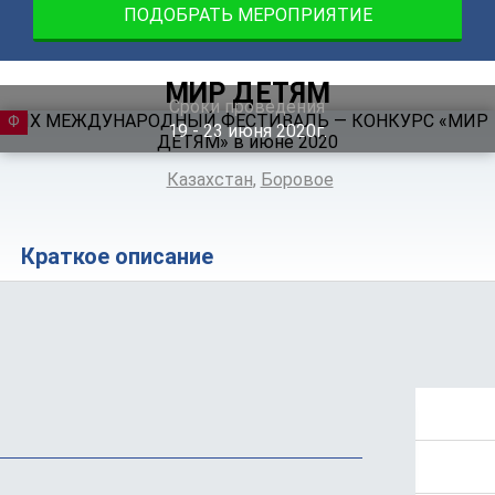
ПОДОБРАТЬ МЕРОПРИЯТИЕ
МИР ДЕТЯМ
Сроки проведения
ФЕСТИВАЛЬ
19 ‐ 23
июня
2020г.
Казахстан
,
Боровое
Краткое описание
Положение
Программа