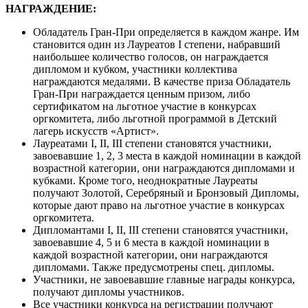
НАГРАЖДЕНИЕ:
Обладатель Гран-При определяется в каждом жанре. Им
становится один из Лауреатов I степени, набравший
наибольшее количество голосов, он награждается
дипломом и кубком, участники коллектива
награждаются медалями. В качестве приза Обладатель
Гран-При награждается ценным призом, либо
сертификатом на льготное участие в конкурсах
оргкомитета, либо льготной программой в Детский
лагерь искусств «Артист».
Лауреатами I, II, III степени становятся участники,
завоевавшие 1, 2, 3 места в каждой номинации в каждой
возрастной категории, они награждаются дипломами и
кубками. Кроме того, неоднократные Лауреаты
получают Золотой, Серебряный и Бронзовый Дипломы,
которые дают право на льготное участие в конкурсах
оргкомитета.
Дипломантами I, II, III степени становятся участники,
завоевавшие 4, 5 и 6 места в каждой номинации в
каждой возрастной категории, они награждаются
дипломами. Также предусмотрены спец. дипломы.
Участники, не завоевавшие главные награды конкурса,
получают дипломы участников.
Все участники конкурса на регистрации получают