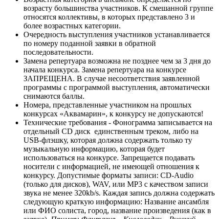
возрасту большинства участников. К смешанной группе
относятся коллективы, в которых представлено 3 и
более возрастных категории.
Очередность выступления участников устанавливается
по номеру поданной заявки в обратной
последовательности.
Замена репертуара возможна не позднее чем за 3 дня до
начала конкурса. Замена репертуара на конкурсе
ЗАПРЕЩЕНА. В случае несоответствия заявленной
программы с программой выступления, автоматически
снимаются баллы.
Номера, представленные участником на прошлых
конкурсах «Аквамарин», к конкурсу не допускаются!
Технические требования - Фонограмма записывается на
отдельный CD диск единственным треком, либо на
USB-флэшку, которая должна содержать только ту
музыкальную информацию, которая будет
использоваться на конкурсе. Запрещается подавать
носители с информацией, не имеющей отношения к
конкурсу. Допустимые форматы записи: CD-Audio
(только для дисков), WAV, или MP3 с качеством записи
звука не менее 320kb/s. Каждая запись должна содержать
следующую краткую информацию: Название ансамбля
или ФИО солиста, город, название произведения (как в