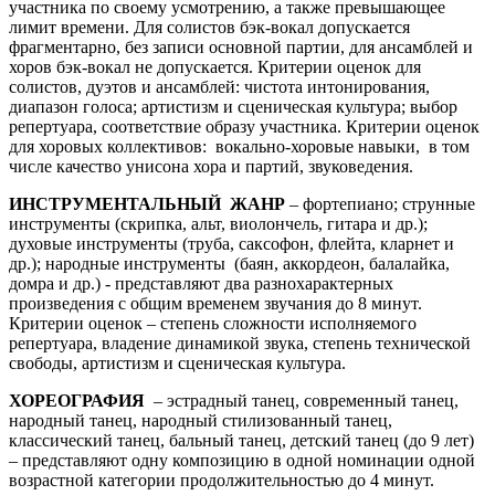
участника по своему усмотрению, а также превышающее
лимит времени. Для солистов бэк-вокал допускается
фрагментарно, без записи основной партии, для ансамблей и
хоров бэк-вокал не допускается. Критерии оценок для
солистов, дуэтов и ансамблей: чистота интонирования,
диапазон голоса; артистизм и сценическая культура; выбор
репертуара, соответствие образу участника. Критерии оценок
для хоровых коллективов: вокально-хоровые навыки, в том
числе качество унисона хора и партий, звуковедения.
ИНСТРУМЕНТАЛЬНЫЙ ЖАНР
– фортепиано; струнные
инструменты (скрипка, альт, виолончель, гитара и др.);
духовые инструменты (труба, саксофон, флейта, кларнет и
др.); народные инструменты (баян, аккордеон, балалайка,
домра и др.) - представляют два разнохарактерных
произведения с общим временем звучания до 8 минут.
Критерии оценок – степень сложности исполняемого
репертуара, владение динамикой звука, степень технической
свободы, артистизм и сценическая культура.
ХОРЕОГРАФИЯ
– эстрадный танец, современный танец,
народный танец, народный стилизованный танец,
классический танец, бальный танец, детский танец (до 9 лет)
– представляют одну композицию в одной номинации одной
возрастной категории продолжительностью до 4 минут.