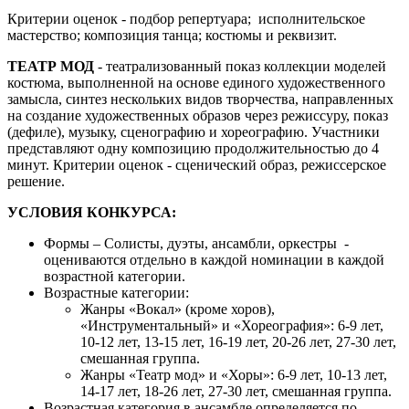
Критерии оценок - подбор репертуара; исполнительское
мастерство; композиция танца; костюмы и реквизит.
ТЕАТР МОД
- театрализованный показ коллекции моделей
костюма, выполненной на основе единого художественного
замысла, синтез нескольких видов творчества, направленных
на создание художественных образов через режиссуру, показ
(дефиле), музыку, сценографию и хореографию. Участники
представляют одну композицию продолжительностью до 4
минут. Критерии оценок - сценический образ, режиссерское
решение.
УСЛОВИЯ КОНКУРСА:
Формы – Солисты, дуэты, ансамбли, оркестры -
оцениваются отдельно в каждой номинации в каждой
возрастной категории.
Возрастные категории:
Жанры «Вокал» (кроме хоров),
«Инструментальный» и «Хореография»: 6-9 лет,
10-12 лет, 13-15 лет, 16-19 лет, 20-26 лет, 27-30 лет,
смешанная группа.
Жанры «Театр мод» и «Хоры»: 6-9 лет, 10-13 лет,
14-17 лет, 18-26 лет, 27-30 лет, смешанная группа.
Возрастная категория в ансамбле определяется по