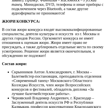
заявке).
Пример: Фантазия – Кисловодск – Русский
танец.
Минидиски, DVD, телефоны и иные приборы с
подключением через Bluеtooth, а также другие
аудиоформаты не принимаются!
ЖЮРИ КОНКУРСА:
В состав жюри конкурса входят высококвалифицированные
специалисты, деятели культуры и искусств из г. Москвы и
других городов России. Оргкомитет конкурса не имеет
отношения к оценкам жюри. Жюри имеет право не
присуждать, а также дублировать отдельные места по своему
усмотрению. Решение жюри является окончательным, и
обсуждению не подлежит!
Состав жюри:
Скрынников Антон Александрович, г. Москва –
Балетмейстер-постановщик, преподаватель отделения
«Современный танец» Московского Областного
Колледжа Искусств, член жюри Всероссийских
конкурсов и фестивалей, обладатель диплома «За
лучшие балетмейстерские работы».
Чернявский Владимир Андреевич, г. Краснодар –
Заслуженный деятель искусств РФ и Республики
Калмыкия, профессор консерватории Краснодарского