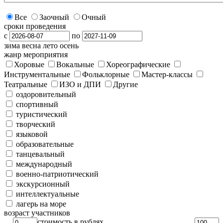
Все
Заочный
Очный
сроки проведения
с
по
зима
весна
лето
осень
жанр мероприятия
Хоровые
Вокальные
Хореографические
Инструментальные
Фольклорные
Мастер-классы
Театральные
ИЗО и ДПИ
Другие
оздоровительный
спортивный
туристический
творческий
языковой
образовательные
танцевальный
международный
военно-патриотический
экскурсионный
интеллектуальные
лагерь на море
возраст участников
стоимость в рублях