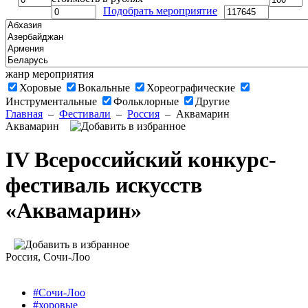
Подобрать мероприятие
жанр мероприятия
Хоровые
Вокальные
Хореографические
Инструментальные
Фольклорные
Другие
Главная
–
Фестивали
–
Россия
–
Аквамарин
Аквамарин
IV Всероссийский конкурс-
фестиваль искусств
«Аквамарин»
Россия
, Сочи-Лоо
#Сочи-Лоо
#хоровые