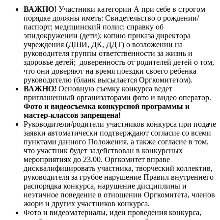
ВАЖНО!
Участники категории А при себе в строгом
порядке должны иметь: Свидетельство о рождении/
паспорт; медицинский полис; справку об
эпидокружении (дети); копию приказа директора
учреждения (ДШИ, ДК, ДДТ) о возложении на
руководителя группы ответственности за жизнь и
здоровье детей; доверенность от родителей детей о том,
что они доверяют на время поездки своего ребенка
руководителю (бланк высылается Оргкомитетом).
ВАЖНО!
Основную съемку конкурса ведет
приглашенный организаторами фото и видео оператор.
Фото и видеосъемка конкурсной программы и
мастер-классов запрещена!
Руководители/родители участников конкурса при подаче
заявки автоматически подтверждают согласие со всеми
пунктами данного Положения, а также согласие в том,
что участник будет задействован в конкурсных
мероприятиях до 23.00. Оргкомитет вправе
дисквалифицировать участника, творческий коллектив,
руководителя за грубое нарушение Правил внутреннего
распорядка конкурса, нарушение дисциплины и
неэтичное поведение в отношении Оргкомитета, членов
жюри и других участников конкурса.
Фото и видеоматериалы, идеи проведения конкурса,