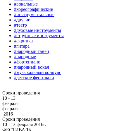
#вокальные
#хореографические
#инструментальные
#другие
#театр
#духовые инструменты
#струнные инструменты
#скрипка
#гитара
#народный танец
#народные
#фортепиано
#народный вокал
#музыкальный конкурс
#детские фестивали
Сроки проведения
10 - 13
февраля
февраля
2016
Сроки проведения
10 ‐ 13
февраля
2016г.
ФЕСТИВАЛЬ