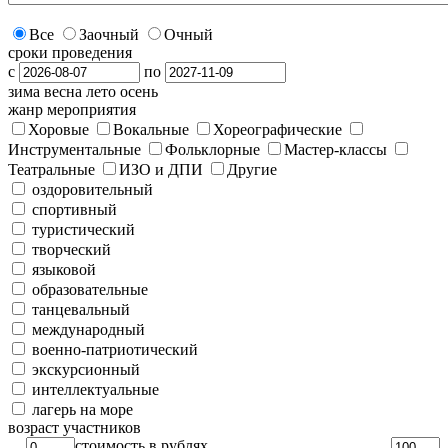
Все
Заочный
Очный
сроки проведения
с
по
зима
весна
лето
осень
жанр мероприятия
Хоровые
Вокальные
Хореографические
Инструментальные
Фольклорные
Мастер-классы
Театральные
ИЗО и ДПИ
Другие
оздоровительный
спортивный
туристический
творческий
языковой
образовательные
танцевальный
международный
военно-патриотический
экскурсионный
интеллектуальные
лагерь на море
возраст участников
стоимость в рублях