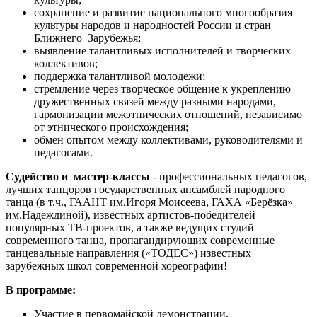
сохранение и развитие национального многообразия
культуры народов и народностей России и стран
Ближнего Зарубежья;
выявление талантливых исполнителей и творческих
коллективов;
поддержка талантливой молодежи;
стремление через творческое общение к укреплению
дружественных связей между разными народами,
гармонизации межэтнических отношений, независимо
от этнического происхождения;
обмен опытом между коллективами, руководителями и
педагогами.
Судейство и мастер-классы
- профессиональных педагогов,
лучших танцоров государственных ансамблей народного
танца (в т.ч., ГААНТ им.Игоря Моисеева, ГАХА «Берёзка»
им.Надеждиной), известных артистов-победителей
популярных ТВ-проектов, а также ведущих студий
современного танца, пропагандирующих современные
танцевальные направления («ТОДЕС») известных
зарубежных школ современной хореографии!
В программе:
Участие в первомайской демонстрации,