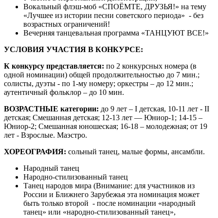
Вокальный флэш-моб «СПОЁМТЕ, ДРУЗЬЯ!» на тему
«Лучшее из истории песни советского периода» - без
возрастных ограничений!
Вечерняя танцевальная программа «ТАНЦУЮТ ВСЕ!»
УСЛОВИЯ УЧАСТИЯ В КОНКУРСЕ:
К конкурсу представляется:
по 2 конкурсных номера (в
одной номинации) общей продолжительностью до 7 мин.;
солисты, дуэты - по 1-му номеру; оркестры – до 12 мин.;
аутентичный фольклор – до 10 мин.
ВОЗРАСТНЫЕ категории:
до 9 лет – I детская, 10-11 лет - II
детская; Смешанная детская; 12-13 лет — Юниор-1; 14-15 –
Юниор-2; Смешанная юношеская; 16-18 – молодежная; от 19
лет - Взрослые. Маэстро.
ХОРЕОГРАФИЯ:
сольный танец, малые формы, ансамбли.
Народный танец
Народно-стилизованный танец
Танец народов мира (Внимание: для участников из
России и Ближнего Зарубежья эта номинация может
быть только второй - после номинации «народный
танец» или «народно-стилизованный танец»,