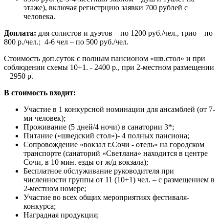
этаже), включая регистрцию заявки 700 рублей с
человека.
Доплата:
для солистов и дуэтов – по 1200 руб./чел., трио – по
800 р./чел.; 4-6 чел – по 500 руб./чел.
Стоимость доп.суток с полным пансионом «шв.стол» и при
соблюдении схемы 10+1. - 2400 р., при 2-местном размещении
– 2950 р.
В стоимость входит:
Участие в 1 конкурсной номинации для ансамблей (от 7-
ми человек);
Проживание (5 дней/4 ночи) в санатории 3*;
Питание («шведский стол»)- 4 полных пансиона;
Сопровождение «вокзал г.Сочи - отель» на городском
транспорте (санаторий «Светлана» находится в центре
Сочи, в 10 мин. езды от ж/д вокзала);
Бесплатное обслуживание руководителя при
численности группы от 11 (10+1) чел. – с размещением в
2-местном номере;
Участие во всех общих мероприятиях фестиваля-
конкурса;
Наградная продукция;