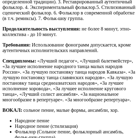
определенной традиции). 3. Реставрированный аутентичный
фольклор. 4. Экспериментальный фольклор.5. Стилизованный
сценический фольклор. 6. Фольклор в современной обработке
(в т.ч. ремиксы). 7. Фольк-шоу группа.
Продолжительность выступления:
не более 8 минут, этно-
коллектива - до 10 минут.
Требования:
Использование фонограмм допускается, кроме
аутентичных исполнительских направлений.
Спецдипломы:
«Лучший педагог», «Лучший балетмейстер»,
«За лучшее исполнение народного танца малых народов
России». «За лучшую постановку танца народов Кавказа». «За
лучшую постановку танца славянских народов». «За лучшую
постановку танца среднеазиатских народов», «За лучшее
исполнение хоровода», «За лучшее исполнение кругового
танца», «Лучший солист ансамбля». «За национальное
многообразие в репертуаре». «За многообразие репертуара».
ВОКАЛ:
сольное пение, малые формы, ансамбли, хор.
Народное пение
Народное пение (стилизация)
Фольклор (Сольное пение, фольклорный ансамбль,
фольк-шоу-группа).