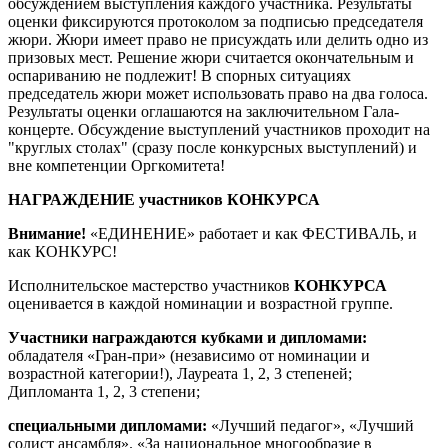
обсуждением выступления каждого участника. Результаты
оценки фиксируются протоколом за подписью председателя
жюри. Жюри имеет право не присуждать или делить одно из
призовых мест. Решение жюри считается окончательным и
оспариванию не подлежит! В спорных ситуациях
председатель жюри может использовать право на два голоса.
Результаты оценки оглашаются на заключительном Гала-
концерте. Обсуждение выступлений участников проходит на
"круглых столах" (сразу после конкурсных выступлений) и
вне компетенции Оргкомитета!
НАГРАЖДЕНИЕ участников КОНКУРСА
Внимание!
«ЕДИНЕНИЕ» работает и как ФЕСТИВАЛЬ, и
как КОНКУРС!
Исполнительское мастерство участников
КОНКУРСА
оценивается в каждой номинации и возрастной группе.
Участники награждаются кубками и дипломами:
обладателя «Гран-при» (независимо от номинации и
возрастной категории!), Лауреата 1, 2, 3 степеней;
Дипломанта 1, 2, 3 степени;
специальными дипломами:
«Лучший педагог», «Лучший
солист ансамбля». «За национальное многообразие в