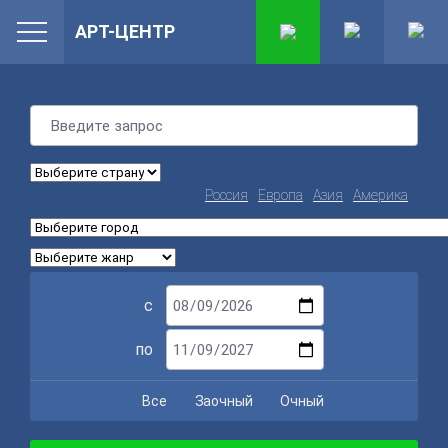
АРТ-ЦЕНТР
Россия
Европа
Азия
Америка
с
по
Все
Заочный
Очный