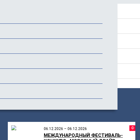
Положение
Программа
Стоимость
История фестиваля
Отзывы
ПОХОЖИЕ
МЕРОПРИЯТИЯ
Ф
06.12.2026 – 06.12.2026
МЕЖДУНАРОДНЫЙ ФЕСТИВАЛЬ-