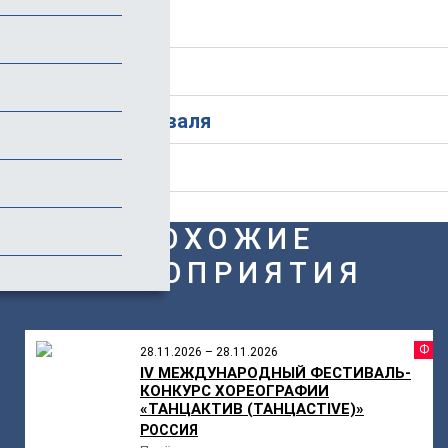
Программа
Стоимость
История фестиваля
Отзывы
ПОХОЖИЕ
МЕРОПРИЯТИЯ
Ф
28.11.2026 – 28.11.2026
IV МЕЖДУНАРОДНЫЙ ФЕСТИВАЛЬ-
КОНКУРС ХОРЕОГРАФИИ
«ТАНЦАКТИВ (ТАНЦАCTIVE)»
РОССИЯ