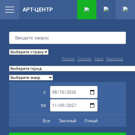
АРТ-ЦЕНТР
Россия
Европа
Азия
Америка
с
по
Все
Заочный
Очный