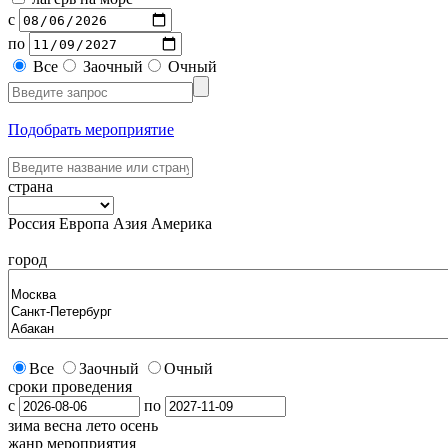
с
по
Все
Заочный
Очный
Подобрать мероприятие
страна
Россия
Европа
Азия
Америка
город
Все
Заочный
Очный
сроки проведения
с
по
зима
весна
лето
осень
жанр мероприятия