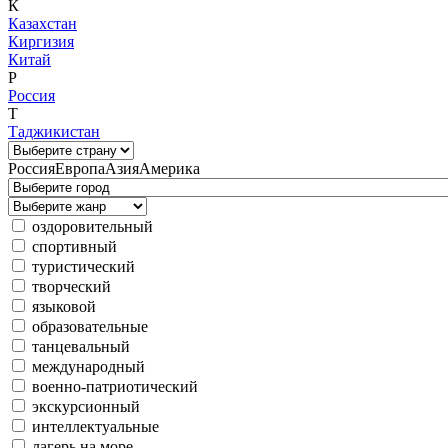
К
Казахстан
Киргизия
Китай
Р
Россия
Т
Таджикистан
Россия
Европа
Азия
Америка
оздоровительный
спортивный
туристический
творческий
языковой
образовательные
танцевальный
международный
военно-патриотический
экскурсионный
интеллектуальные
лагерь на море