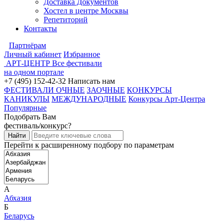
Доставка Документов
Хостел в центре Москвы
Репетиторий
Контакты
Партнёрам
Личный кабинет
Избранное
АРТ-ЦЕНТР
Все фестивали
на одном портале
+7 (495) 152-42-32
Написать нам
ФЕСТИВАЛИ ОЧНЫЕ
ЗАОЧНЫЕ
КОНКУРСЫ
КАНИКУЛЫ
МЕЖДУНАРОДНЫЕ
Конкурсы Арт-Центра
Популярные
Подобрать Вам
фестиваль/конкурс?
Перейти к расширенному подбору по параметрам
А
Абхазия
Б
Беларусь