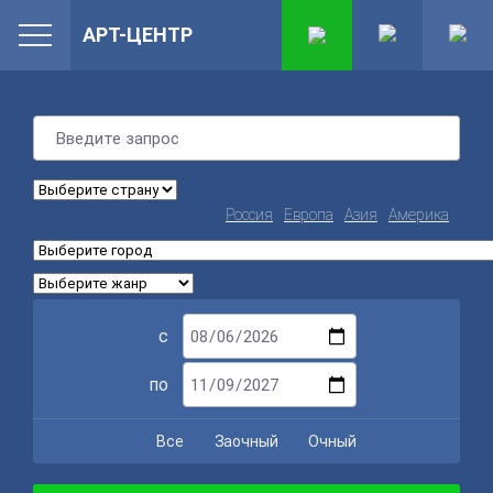
АРТ-ЦЕНТР
Россия
Европа
Азия
Америка
с
по
Все
Заочный
Очный