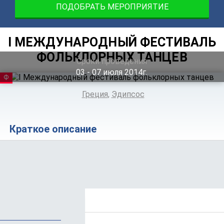
ПОДОБРАТЬ МЕРОПРИЯТИЕ
I МЕЖДУНАРОДНЫЙ ФЕСТИВАЛЬ
ФОЛЬКЛОРНЫХ ТАНЦЕВ
Сроки проведения
03 ‐ 07
июля
2014г.
ФЕСТИВАЛЬ
Греция
,
Эдипсос
Краткое описание
Положение