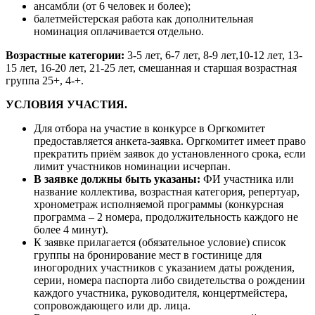
ансамбли (от 6 человек и более);
балетмейстерская работа как дополнительная
номинация оплачивается отдельно.
Возрастные категории:
3-5 лет, 6-7 лет, 8-9 лет,10-12 лет, 13-
15 лет, 16-20 лет, 21-25 лет, смешанная и старшая возрастная
группа 25+, 4-+.
УСЛОВИЯ УЧАСТИЯ.
Для отбора на участие в конкурсе в Оргкомитет
предоставляется анкета-заявка. Оргкомитет имеет право
прекратить приём заявок до установленного срока, если
лимит участников номинации исчерпан.
В заявке должны быть указаны:
ФИ участника или
название коллектива, возрастная категория, репертуар,
хронометраж исполняемой программы (конкурсная
программа – 2 номера, продолжительность каждого не
более 4 минут).
К заявке прилагается (обязательное условие) список
группы на бронирование мест в гостинице для
иногородних участников с указанием даты рождения,
серии, номера паспорта либо свидетельства о рождении
каждого участника, руководителя, концертмейстера,
сопровождающего или др. лица.