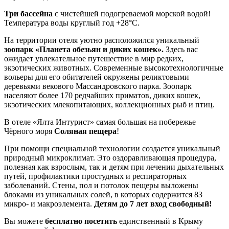
Три бассейна
с чистейшей подогреваемой морской водой!
Температура воды круглый год +28°С.
На территории отеля уютно расположился уникальный
зоопарк «Планета обезьян и диких кошек».
Здесь вас
ожидает увлекательное путешествие в мир редких,
экзотических животных. Современные высокотехнологичные
вольеры для его обитателей окружены реликтовыми
деревьями векового Массандровского парка. Зоопарк
населяют более 170 редчайших приматов, диких кошек,
экзотических млекопитающих, коллекционных рыб и птиц.
В отеле «Ялта Интурист» самая большая на побережье
Чёрного моря
Соляная пещера
!
При помощи специальной технологии создается уникальный
природный микроклимат. Это оздоравливающая процедура,
полезная как взрослым, так и детям при лечении дыхательных
путей, профилактики простудных и респираторных
заболеваний. Стены, пол и потолок пещеры выложены
блоками из уникальных солей, в которых содержится 83
микро- и макроэлемента.
Детям до 7 лет вход свободный!
Вы можете
бесплатно посетить
единственный в Крыму