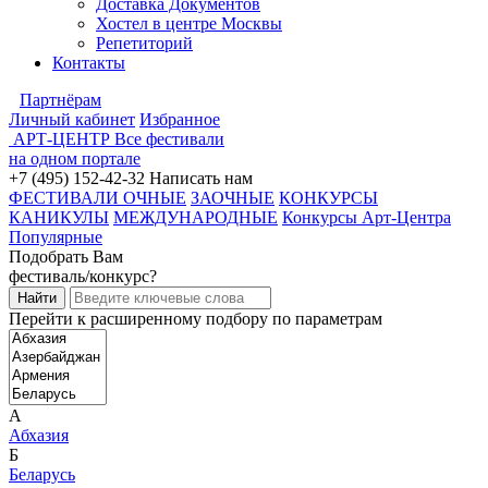
Доставка Документов
Хостел в центре Москвы
Репетиторий
Контакты
Партнёрам
Личный кабинет
Избранное
АРТ-ЦЕНТР
Все фестивали
на одном портале
+7 (495) 152-42-32
Написать нам
ФЕСТИВАЛИ ОЧНЫЕ
ЗАОЧНЫЕ
КОНКУРСЫ
КАНИКУЛЫ
МЕЖДУНАРОДНЫЕ
Конкурсы Арт-Центра
Популярные
Подобрать Вам
фестиваль/конкурс?
Перейти к расширенному подбору по параметрам
А
Абхазия
Б
Беларусь