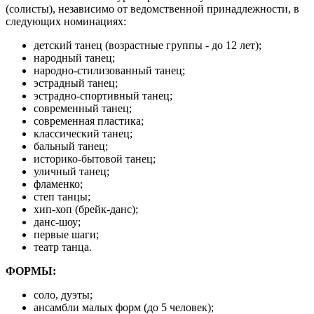
(солисты), независимо от ведомственной принадлежности, в
следующих номинациях:
детский танец (возрастные группы - до 12 лет);
народный танец;
народно-стилизованный танец;
эстрадный танец;
эстрадно-спортивный танец;
современный танец;
современная пластика;
классический танец;
бальный танец;
историко-бытовой танец;
уличный танец;
фламенко;
степ танцы;
хип-хоп (брейк-данс);
данс-шоу;
первые шаги;
театр танца.
ФОРМЫ:
соло, дуэты;
ансамбли малых форм (до 5 человек);