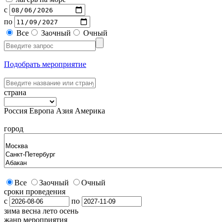
с
по
Все
Заочный
Очный
Подобрать мероприятие
страна
Россия
Европа
Азия
Америка
город
Все
Заочный
Очный
сроки проведения
с
по
зима
весна
лето
осень
жанр мероприятия