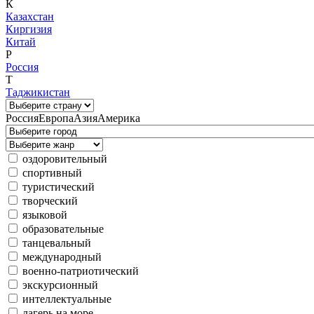
К
Казахстан
Киргизия
Китай
Р
Россия
Т
Таджикистан
Россия
Европа
Азия
Америка
оздоровительный
спортивный
туристический
творческий
языковой
образовательные
танцевальный
международный
военно-патриотический
экскурсионный
интеллектуальные
лагерь на море