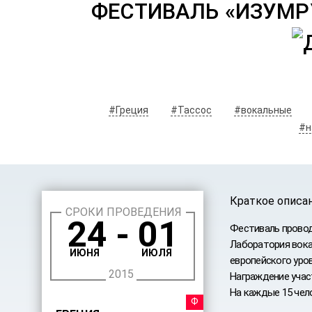
ФЕСТИВАЛЬ «ИЗУМРУ
#Греция
#Тассос
#вокальные
#н
Краткое описа
СРОКИ ПРОВЕДЕНИЯ
24 - 01
Фестиваль провод
Лаборатория вока
ИЮНЯ
ИЮЛЯ
европейского уров
2015
Награждение учас
На каждые 15 чело
ФЕСТИ