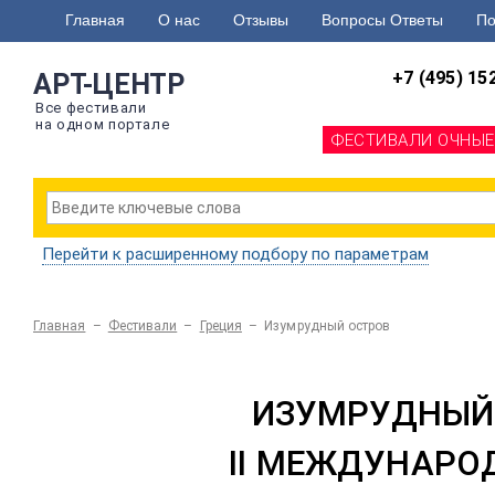
Главная
О нас
Отзывы
Вопросы Ответы
По
+7 (495) 15
АРТ-ЦЕНТР
Все фестивали
на одном портале
ФЕСТИВАЛИ ОЧНЫЕ
Перейти к расширенному подбору по параметрам
Главная
–
Фестивали
–
Греция
–
Изумрудный остров
ИЗУМРУДНЫЙ
II МЕЖДУНАР