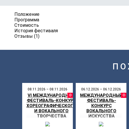
Положение
Программа
Стоимость
История фестиваля
Отзывы (1)
ПО
08.11.2026 – 08.11.2026
06.12.2026 – 06.12.2026
VI МЕЖДУНАРОДНЫЙ
МЕЖДУНАРОДНЫЙ
ФЕСТИВАЛ
ФЕСТИВАЛЬ-КОНКУРС
ФЕСТИВАЛЬ-
ХОРЕОГРАФИЧЕСКОГО
КОНКУРС
И ВОКАЛЬНОГО
ВОКАЛЬНОГО
ТВОРЧЕСТВА
ИСКУССТВА
«СЕРДЦЕ РОССИИ»
«ПРО100 ГОЛОС»
(PRO100 ГОЛОС)