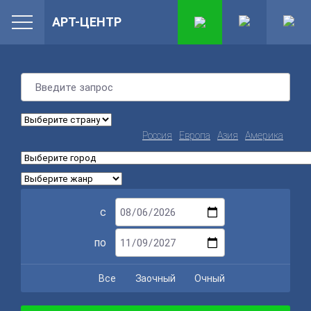
АРТ-ЦЕНТР
Россия
Европа
Азия
Америка
с
по
Все
Заочный
Очный