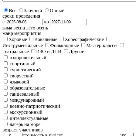
Все
Заочный
Очный
сроки проведения
с
по
зима
весна
лето
осень
жанр мероприятия
Хоровые
Вокальные
Хореографические
Инструментальные
Фольклорные
Мастер-классы
Театральные
ИЗО и ДПИ
Другие
оздоровительный
спортивный
туристический
творческий
языковой
образовательные
танцевальный
международный
военно-патриотический
экскурсионный
интеллектуальные
лагерь на море
возраст участников
стоимость в рублях