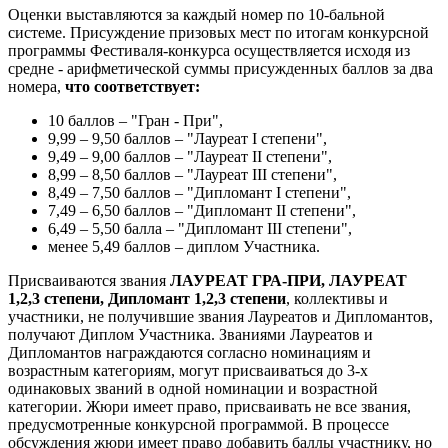
Оценки выставляются за каждый номер по 10-бальной
системе. Присуждение призовых мест по итогам конкурсной
программы Фестиваля-конкурса осуществляется исходя из
средне - арифметической суммы присужденных баллов за два
номера,
что соответствует:
10 баллов – "Гран - При",
9,99 – 9,50 баллов – "Лауреат I степени",
9,49 – 9,00 баллов – "Лауреат II степени",
8,99 – 8,50 баллов – "Лауреат III степени",
8,49 – 7,50 баллов – "Дипломант I степени",
7,49 – 6,50 баллов – "Дипломант II степени",
6,49 – 5,50 балла – "Дипломант III степени",
менее 5,49 баллов – диплом Участника.
Присваиваются звания
ЛАУРЕАТ ГРА-ПРИ, ЛАУРЕАТ
1,2,3 степени, Дипломант 1,2,3 степени
, коллективы и
участники, не получившие звания Лауреатов и Дипломантов,
получают Диплом Участника. Званиями Лауреатов и
Дипломантов награждаются согласно номинациям и
возрастным категориям, могут присваиваться до 3-х
одинаковых званий в одной номинации и возрастной
категории. Жюри имеет право, присваивать не все звания,
предусмотренные конкурсной программой. В процессе
обсуждения жюри имеет право добавить баллы участнику, но