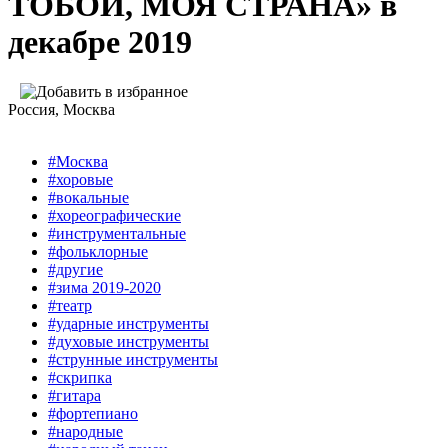
ТОБОЙ, МОЯ СТРАНА» в
декабре 2019
Россия
, Москва
#Москва
#хоровые
#вокальные
#хореографические
#инструментальные
#фольклорные
#другие
#зима 2019-2020
#театр
#ударные инструменты
#духовые инструменты
#струнные инструменты
#скрипка
#гитара
#фортепиано
#народные