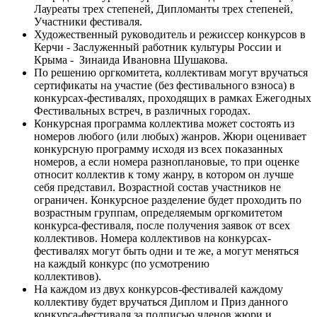
Лауреаты трех степеней, Дипломанты трех степеней,
Участники фестиваля.
Художественный руководитель и режиссер конкурсов в
Керчи - Заслуженный работник культуры России и
Крыма - Зинаида Ивановна Шушакова.
По решению оргкомитета, коллективам могут вручаться
сертификаты на участие (без фестивального взноса) в
конкурсах-фестивалях, проходящих в рамках Ежегодных
Фестивальных встреч, в различных городах.
Конкурсная программа коллектива может состоять из
номеров любого (или любых) жанров. Жюри оценивает
конкурсную программу исходя из всех показанных
номеров, а если номера разноплановые, то при оценке
относит коллектив к тому жанру, в котором он лучше
себя представил. Возрастной состав участников не
ограничен. Конкурсное разделение будет проходить по
возрастным группам, определяемым оргкомитетом
конкурса-фестиваля, после получения заявок от всех
коллективов. Номера коллективов на конкурсах-
фестивалях могут быть одни и те же, а могут меняться
на каждый конкурс (по усмотрению
коллективов).
На каждом из двух конкурсов-фестивалей каждому
коллективу будет вручаться Диплом и Приз данного
конкурса-фестиваля за подписью членов жюри и