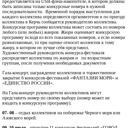
предоставляется на USB-флеш-накопителе, в котором должны
быть записаны только конкурсные номера в нужной
последовательности. Временной порядок выступления для
каждого коллектива определяются оргкомитетом и по приезду
коллектива в Керчь сообщается руководителю коллектива.
Конкурсная программа коллектива может состоять из номеров
любого (или любых) жанров. Жюри оценивает конкурсную
программу исходя из всех показанных номеров, а если номера
разноплановые, то при оценке относит коллектив к тому
жанру, в котором он лучше себя представил.
Художественный руководитель конкурса-фестиваля
распределяет коллективы по жанрам и по возрастным
группам, после получения необходимых документов
Гала-концерт, награждение коллективов и торжественное
закрытие 6 конкурсов-фестивалей «ФАНТАЗИИ МОРЯ» и
«ЕДИНСТВО РОССИИ».
На Гала-концерт руководители коллективов могут
представить номер по своему выбору (номер может не
входить в конкурсную программу).
07- 08
– отдых коллективов на побережье Черного моря или
Азовского морей.
09, 10 июля
- открытие 11 конкурсов-фестивалей «ГОРОД