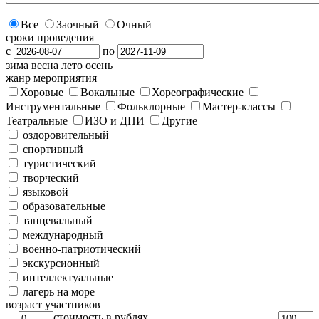
Все
Заочный
Очный
сроки проведения
с
по
зима
весна
лето
осень
жанр мероприятия
Хоровые
Вокальные
Хореографические
Инструментальные
Фольклорные
Мастер-классы
Театральные
ИЗО и ДПИ
Другие
оздоровительный
спортивный
туристический
творческий
языковой
образовательные
танцевальный
международный
военно-патриотический
экскурсионный
интеллектуальные
лагерь на море
возраст участников
стоимость в рублях