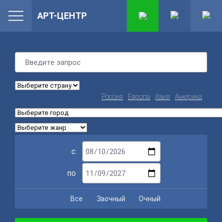
АРТ-ЦЕНТР
Россия
Европа
Азия
Америка
с
по
Все
Заочный
Очный