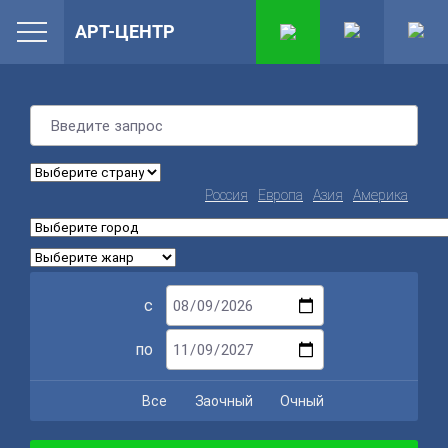
АРТ-ЦЕНТР
Россия
Европа
Азия
Америка
с
по
Все
Заочный
Очный