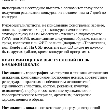
Фонограммы необходимо выслать в оргкомитет сразу после
получения расписания конкурса, не позднее, чем за 7 дней до
конкурса.
Руководители/артисты, не приславшие фонограммы заранее,
должны принести их в день конкурса самостоятельно в
звуковую рубку на USB-носителе (флешке) в аудиоформате
(WAV или MP3), подписанные следующим образом: название
трека, коллектив или ФИО солиста (например: «Тарантелла»,
анс. Конфетти). На USB-носителе или CD-диске не должно
быть других файлов, кроме конкурсной программы.
КРИТЕРИИ ОЦЕНКИ ВЫСТУПЛЕНИЙ ПО 10-
БАЛЬНОЙ ШКАЛЕ
Номинация - хореография
: мастерство и техника исполнения
движений, композиционное построение номера, соответствие
репертуара возрастным особенностям исполнителей,
сценичность (пластика, костюм, реквизит, культура
исполнения), подбор и соответствие музыкального и
хореографического материала, артистизм, раскрытие
художественного образа.
Номинация - вокал:
соответствие репертуара возрастной