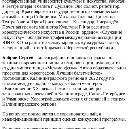
государственный университет культуры и искусства. Работал
в Театре оперы и балета г. Душанбе. Экс-солист, репетитор,
директор Красноярского государственного академического
ансамбля танца Сибири им. Михаила Годенко. Директор
Театра балета Юрия Григоровича г. Краснодар. Награждён:
Почетная грамота министра Культуры РФ за развитие
хореографического искусства в России, орденом «Служение
искусству» , обладатель трофея международной ассоциации
ЮНЕСКО за развитие международных культурных связей,
Заслуженный артист Карачаево-Черкесской республики.
Бобров Сергей
– хореограф-постановщик и педагог по
технике современного танца и импровизации, руководитель
студии умного танца «Метаморфозы». Автор образовательных
проектов для хореографов. Лучший балетмейстер-
постановщик Калининградского региона в 2022 году по
итогам международного конкурса балетмейстеров
«Вдохновение XXI века». Режиссер-постановщик
танцевальных спектаклей в Калининграде, Санкт-Петербурге
и Ульяновске. Хореограф драматических спектаклей в театрах
Калининградского региона.
На конкурсе применяется не соревновательный, а
квалификационный принцип оценки конкурсной программы.
Конкурсная программа оценивается жюри в каждой