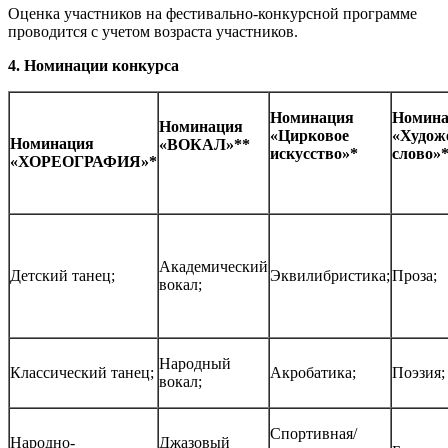
Оценка участников на фестивально-конкурсной программе
проводится с учетом возраста участников.
4. Номинации конкурса
Номинация
Номина
Номинация
«Цирковое
«Худож
Номинация
«ВОКАЛ»**
искусство»*
слово»
«ХОРЕОГРАФИЯ»*
Академический
Детский танец;
Эквилибристика;
Проза;
вокал;
Народный
Классический танец;
Акробатика;
Поэзия;
вокал;
Спортивная/
Народно-
Джазовый