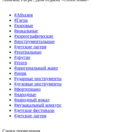
#Абхазия
#Гагра
#хоровые
#вокальные
#хореографические
#инструментальные
#детские лагеря
#театральные
#другие
#театр
#оригинальный жанр
#цирк
#ударные инструменты
#духовые инструменты
#фортепиано
#народные
#народный вокал
#музыкальный конкурс
#детские фестивали
#детские лагеря
Сроки проведения