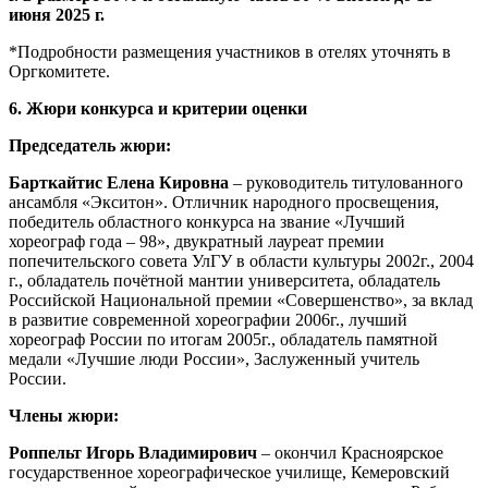
июня 2025 г.
*Подробности размещения участников в отелях уточнять в
Оргкомитете.
6. Жюри конкурса и критерии оценки
Председатель жюри:
Барткайтис Елена Кировна
– руководитель титулованного
ансамбля «Экситон». Отличник народного просвещения,
победитель областного конкурса на звание «Лучший
хореограф года – 98», двукратный лауреат премии
попечительского совета УлГУ в области культуры 2002г., 2004
г., обладатель почётной мантии университета, обладатель
Российской Национальной премии «Совершенство», за вклад
в развитие современной хореографии 2006г., лучший
хореограф России по итогам 2005г., обладатель памятной
медали «Лучшие люди России», Заслуженный учитель
России.
Члены жюри:
Роппельт Игорь Владимирович
– окончил Красноярское
государственное хореографическое училище, Кемеровский