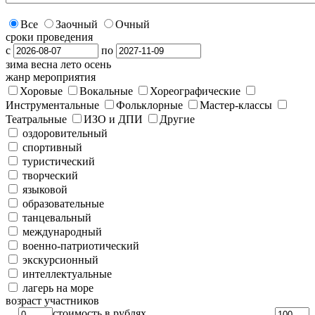
Все
Заочный
Очный
сроки проведения
с
по
зима
весна
лето
осень
жанр мероприятия
Хоровые
Вокальные
Хореографические
Инструментальные
Фольклорные
Мастер-классы
Театральные
ИЗО и ДПИ
Другие
оздоровительный
спортивный
туристический
творческий
языковой
образовательные
танцевальный
международный
военно-патриотический
экскурсионный
интеллектуальные
лагерь на море
возраст участников
стоимость в рублях