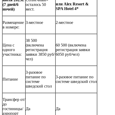
или Alex Resort &
(7 дней/6
осталось 50
SPA Hotel 4*
ночей)
мест.
Размещение
3-местное
2-местное
в номере:
38 500
Цена с
(включена
60 500 (включена
одного
регистрация
регистрация заявки
участника:
заявки 3850 руб/
6050 руб/чел)
чел)
3-разовое
питание по
3-разовое питание по
Питание
системе
системе шведский стол
шведский стол
Трансфер от/
до
гостиницы/
Да
Да
аэропорт