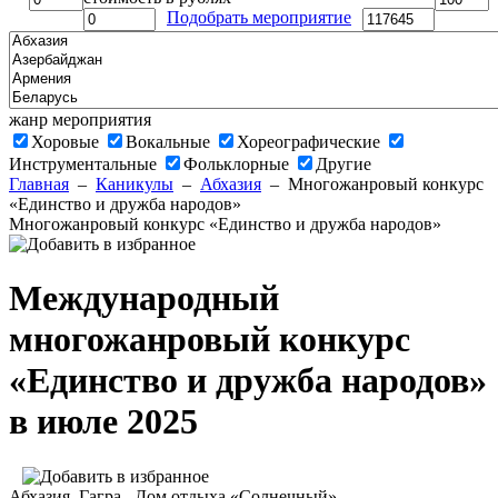
Подобрать мероприятие
жанр мероприятия
Хоровые
Вокальные
Хореографические
Инструментальные
Фольклорные
Другие
Главная
–
Каникулы
–
Абхазия
–
Многожанровый конкурс
«Единство и дружба народов»
Многожанровый конкурс «Единство и дружба народов»
Международный
многожанровый конкурс
«Единство и дружба народов»
в июле 2025
Абхазия
, Гагра ,
Дом отдыха «Солнечный»