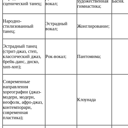
художественная
Басня.
сценический танец;
вокал;
гимнастика;
Народно-
Эстрадный
стилизованный
Жонглирование;
вокал;
танец;
Эстрадный танец
(стрит-джаз, степ,
классический джаз,
Рок-вокал;
Пантомима;
брейк-данс, диско,
хип-хоп);
Современные
направления
хореографии (джаз-
модерн, модерн,
Клоунада
неофолк, афро-джаз,
контемпорари,
современная
пластика);