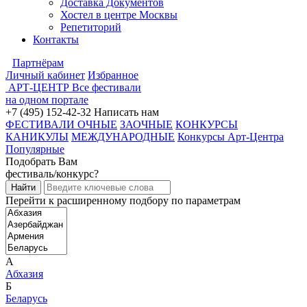
Доставка Документов
Хостел в центре Москвы
Репетиторий
Контакты
Партнёрам
Личный кабинет
Избранное
АРТ-ЦЕНТР
Все фестивали
на одном портале
+7 (495) 152-42-32
Написать нам
ФЕСТИВАЛИ ОЧНЫЕ
ЗАОЧНЫЕ
КОНКУРСЫ
КАНИКУЛЫ
МЕЖДУНАРОДНЫЕ
Конкурсы Арт-Центра
Популярные
Подобрать Вам
фестиваль/конкурс?
Перейти к расширенному подбору по параметрам
А
Абхазия
Б
Беларусь