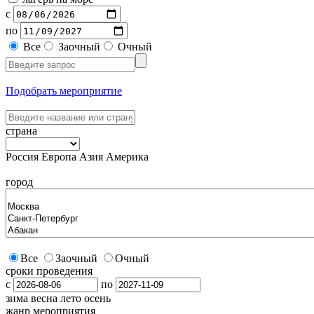
с
по
Все
Заочный
Очный
Подобрать мероприятие
страна
Россия
Европа
Азия
Америка
город
Все
Заочный
Очный
сроки проведения
с
по
зима
весна
лето
осень
жанр мероприятия