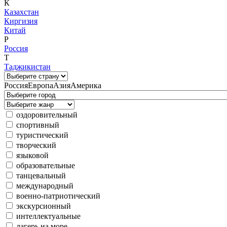
К
Казахстан
Киргизия
Китай
Р
Россия
Т
Таджикистан
Россия
Европа
Азия
Америка
оздоровительный
спортивный
туристический
творческий
языковой
образовательные
танцевальный
международный
военно-патриотический
экскурсионный
интеллектуальные
лагерь на море