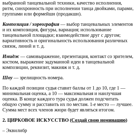
выбранной танцевальной техники, качество исполнения,
ритм, синхронность при исполнении танца двойками, парами,
группами или формейшн (продакшн).
Композиция / хореография
— выбор танцевальных элементов
и их композиция, фигуры, вариация; использование
танцевальной площадки; взаимодействие друг с другом;
вариативность и оригинальность использования различных
связок, линий и т. д.
Имидж
— самовыражение, презентация, контакт со зрителем,
костюм, выражение задуманной идеи в танцевальной
композиции, реквизит, макияж и т. д.
Шоу
— зрелищность номера.
По каждой позиции судья ставит баллы от 1 до 10, где 1 —
минимальная оценка, а 10 — максимальная и наилучшая
оценка. В конце каждого тура судья должен подсчитать
общую сумму и расставить их по местам. 1-е место — лучшее.
Сумма мест всех членов жюри будет являться итогом.
2. ЦИРКОВОЕ ИСКУССТВО
(Создай свою номинацию
)
– Эквилибр