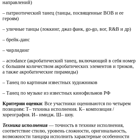
направлений)
– патриотический танец (танцы, посвященные ВОВ и ее
героям)
– уличные танцы (локкинг, джаз фанк, go-go, вог, R&B и др)
– брейк-данс
– чирлидинг
– acrodance (акробатический танец, включающий в себя номер
с большим количеством акробатических элементов и трюков,
а также акробатические пирамиды)
– Танец по картинам известных художников
– Танец по музыке из известных кинофильмов РФ
Критерии оценки
: Все участники оцениваются по четырем
позициям: Т– техника исполнения. К– композиция /
хореография. И– имидж. Ш– шоу.
Техника исполнения
— точность в технике исполнения,
соответствие стилю, уровень сложности, оригинальность,
возможности танцора исполнить характерные особенности