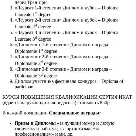
перед Гран-при
«Лауреат 1-й степени» Диплом и кубок – Diploma
st
Laureate 1
degree
«Лауреат 2-й степени» Диплом и кубок – Diploma
d
Laureate 2
degree
«Лауреат 3-й степени» Диплом и кубок – Diploma
d
Laureate 3
degree
«Дипломант 1-й степени» Диплом и награда –
st
Diplomante 1
degree
«Дипломант 2-й степени» Диплом и награда –
d
Diplomante 2
degree
«Дипломант 3-й степени» Диплом и награда –
d
Diplomante 3
degree
Диплом участника фестиваля-конкурса – Diploma of
participant
КУРСЫ ПОВЫШЕНИЯ КВАЛИФИКАЦИИ СЕРТИФИКАТ
(вдается на руководителя-педагога) стоимость 850р
В каждой номинации
Специальные награды:
Призы и Дипломы «
за лучший номер и любую
творческую работу»; «за артистизм»; «за
профессионализм» и мн. др.