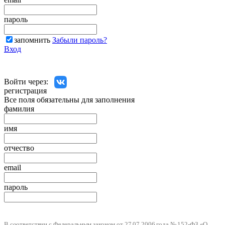
пароль
запомнить
Забыли пароль?
Вход
Войти через:
регистрация
Все поля обязательны для заполнения
фамилия
имя
отчество
email
пароль
В соответствии с Федеральным законом от 27.07.2006 года № 152-ФЗ «О