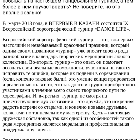
побывать на настоящем танцевальном турнире, а тем
более в нем поучаствовать? Не поверите, но это
вполне реально!
В марте 2018 года, в ВПЕРВЫЕ В КАЗАНИ состоится IX
Всероссийский хореографический турнир «DANCE LIFE».
Всероссийский хореографический турнир – это, во-первых
настоящий и незабываемый красочный праздник, который
одним своим названием «турнир» уже вносит своего рода
разнообразие в календарь творческих мероприятий любого
коллектива. Во-вторых, турнир – это опыт, он помогает
осознать свои реальные возможности, участники пытаются
исправить те ошибки, которые их подвели в соревновании
(если, конечно таковые были), это умение концентрироваться
и реализовывать все то, что так долго и трудно приобреталось
участниками в течение всего своего творческого пути по
хореографии. И, в-третьих, турнир, не смотря на
присутствующий дух состязания – это дружба, это искренняя
радость встречи со старыми, и конечно новыми друзьями,
коллегами по танцевальному мастерству. Здесь – настоящая
дружеская обстановка, так как одной из особенностей такого
рода мероприятия является моральная и профессиональная
поддержка друг друга.