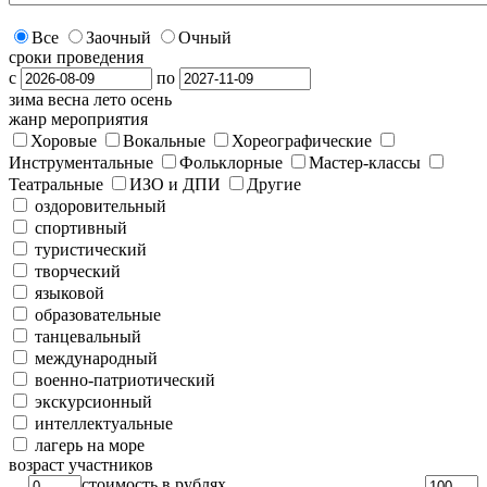
Все
Заочный
Очный
сроки проведения
с
по
зима
весна
лето
осень
жанр мероприятия
Хоровые
Вокальные
Хореографические
Инструментальные
Фольклорные
Мастер-классы
Театральные
ИЗО и ДПИ
Другие
оздоровительный
спортивный
туристический
творческий
языковой
образовательные
танцевальный
международный
военно-патриотический
экскурсионный
интеллектуальные
лагерь на море
возраст участников
стоимость в рублях