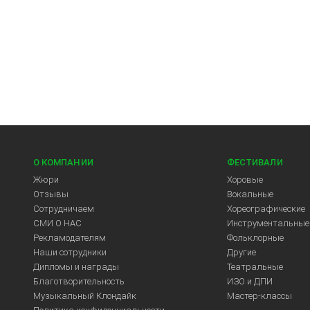
О КОМПАНИИ
ФЕСТИВАЛИ
Жюри
Хоровые
Отзывы
Вокальные
Сотрудничаем
Хореографические
СМИ О НАС
Инструментальные
Рекламодателям
Фольклорные
Арт-Центр
Наши сотрудники
Другие
Дипломы и награды
Театральные
Благотворительность
ИЗО и ДПИ
Музыкальный Клондайк
Мастер-классы