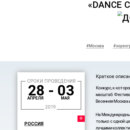
«DANCE C
#Москва
#хореог
Краткое описа
СРОКИ ПРОВЕДЕНИЯ
28 - 03
Конкурс, к котор
масштаб. Фестив
АПРЕЛЯ
МАЯ
Весенняя Москва 
2019
На Международный
ФЕСТИ
только с одной ц
РОССИЯ
лучшими коллекти