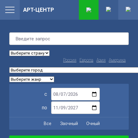
АРТ-ЦЕНТР
Россия
Европа
Азия
Америка
с
по
Все
Заочный
Очный