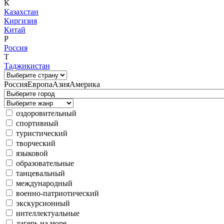
К
Казахстан
Киргизия
Китай
Р
Россия
Т
Таджикистан
Россия
Европа
Азия
Америка
оздоровительный
спортивный
туристический
творческий
языковой
образовательные
танцевальный
международный
военно-патриотический
экскурсионный
интеллектуальные
лагерь на море