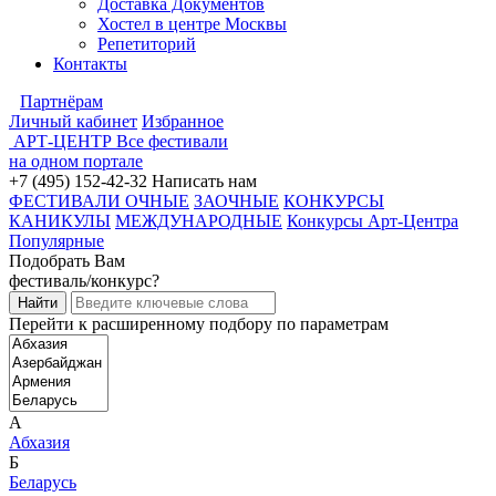
Доставка Документов
Хостел в центре Москвы
Репетиторий
Контакты
Партнёрам
Личный кабинет
Избранное
АРТ-ЦЕНТР
Все фестивали
на одном портале
+7 (495) 152-42-32
Написать нам
ФЕСТИВАЛИ ОЧНЫЕ
ЗАОЧНЫЕ
КОНКУРСЫ
КАНИКУЛЫ
МЕЖДУНАРОДНЫЕ
Конкурсы Арт-Центра
Популярные
Подобрать Вам
фестиваль/конкурс?
Перейти к расширенному подбору по параметрам
А
Абхазия
Б
Беларусь