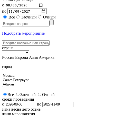
с
по
Все
Заочный
Очный
Подобрать мероприятие
страна
Россия
Европа
Азия
Америка
город
Все
Заочный
Очный
сроки проведения
с
по
зима
весна
лето
осень
жанр мероприятия