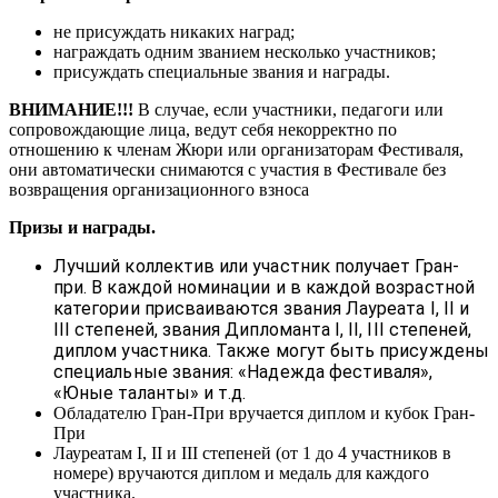
не присуждать никаких наград;
награждать одним званием несколько участников;
присуждать специальные звания и награды.
ВНИМАНИЕ!!!
В случае, если участники, педагоги или
сопровождающие лица, ведут себя некорректно по
отношению к членам Жюри или организаторам Фестиваля,
они автоматически снимаются с участия в Фестивале без
возвращения организационного взноса
Призы и награды.
Лучший коллектив или участник получает Гран-
при. В каждой номинации и в каждой возрастной
категории присваиваются звания Лауреата I, II и
III степеней, звания Дипломанта I, II, III степеней,
диплом участника. Также могут быть присуждены
специальные звания: «Надежда фестиваля»,
«Юные таланты» и т.д.
Обладателю Гран-При вручается диплом и кубок Гран-
При
Лауреатам I, II и III степеней (от 1 до 4 участников в
номере) вручаются диплом и медаль для каждого
участника.