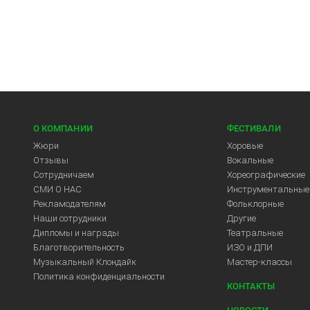
О КОМПАНИИ
ФЕСТИВАЛИ
Жюри
Хоровые
Отзывы
Вокальные
Сотрудничаем
Хореографические
СМИ О НАС
Инструментальные
Рекламодателям
Фольклорные
Арт-Центр
Наши сотрудники
Другие
Дипломы и награды
Театральные
Благотворительность
ИЗО и ДПИ
Музыкальный Клондайк
Мастер-классы
Политика конфиденциальности
КОНТАКТЫ