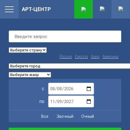
АРТ-ЦЕНТР
Россия
Европа
Азия
Америка
с
по
Все
Заочный
Очный