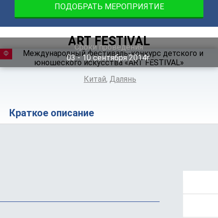
ПОДОБРАТЬ МЕРОПРИЯТИЕ
ART FESTIVAL
Сроки проведения
ФЕСТИВАЛЬ
03 ‐ 10
сентября
2014г.
Китай
,
Далянь
Краткое описание
Положение
Программа