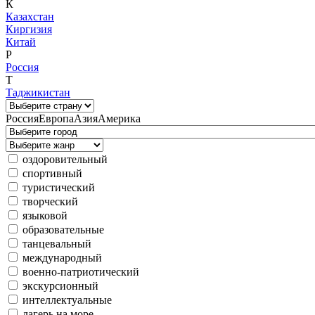
К
Казахстан
Киргизия
Китай
Р
Россия
Т
Таджикистан
Россия
Европа
Азия
Америка
оздоровительный
спортивный
туристический
творческий
языковой
образовательные
танцевальный
международный
военно-патриотический
экскурсионный
интеллектуальные
лагерь на море