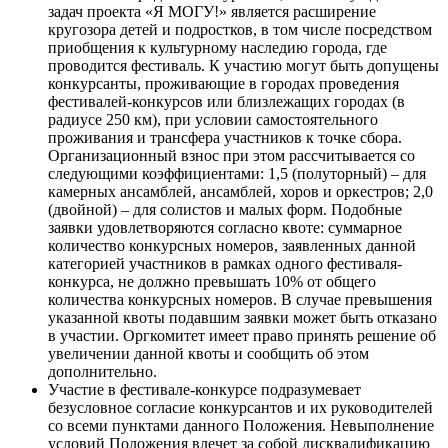
задач проекта «Я МОГУ!» является расширение
кругозора детей и подростков, в том числе посредством
приобщения к культурному наследию города, где
проводится фестиваль. К участию могут быть допущены
конкурсанты, проживающие в городах проведения
фестивалей-конкурсов или близлежащих городах (в
радиусе 250 км), при условии самостоятельного
проживания и трансфера участников к точке сбора.
Организационный взнос при этом рассчитывается со
следующими коэффициентами: 1,5 (полуторный) – для
камерных ансамблей, ансамблей, хоров и оркестров; 2,0
(двойной) – для солистов и малых форм. Подобные
заявки удовлетворяются согласно квоте: суммарное
количество конкурсных номеров, заявленных данной
категорией участников в рамках одного фестиваля-
конкурса, не должно превышать 10% от общего
количества конкурсных номеров. В случае превышения
указанной квоты подавшим заявки может быть отказано
в участии. Оргкомитет имеет право принять решение об
увеличении данной квоты и сообщить об этом
дополнительно.
Участие в фестивале-конкурсе подразумевает
безусловное согласие конкурсантов и их руководителей
со всеми пунктами данного Положения. Невыполнение
условий Положения влечет за собой дисквалификацию