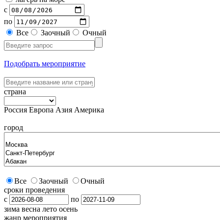
с
по
Все
Заочный
Очный
Подобрать мероприятие
страна
Россия
Европа
Азия
Америка
город
Все
Заочный
Очный
сроки проведения
с
по
зима
весна
лето
осень
жанр мероприятия