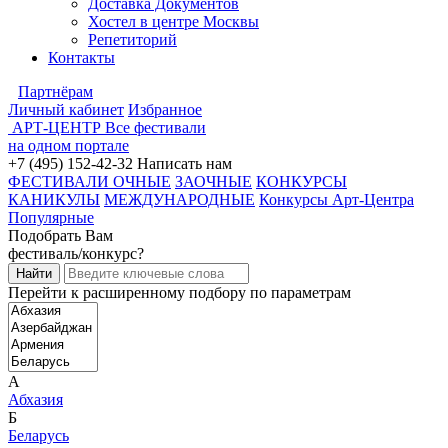
Доставка Документов
Хостел в центре Москвы
Репетиторий
Контакты
Партнёрам
Личный кабинет
Избранное
АРТ-ЦЕНТР
Все фестивали
на одном портале
+7 (495) 152-42-32
Написать нам
ФЕСТИВАЛИ ОЧНЫЕ
ЗАОЧНЫЕ
КОНКУРСЫ
КАНИКУЛЫ
МЕЖДУНАРОДНЫЕ
Конкурсы Арт-Центра
Популярные
Подобрать Вам
фестиваль/конкурс?
Перейти к расширенному подбору по параметрам
А
Абхазия
Б
Беларусь