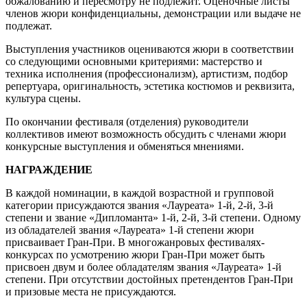
обжалованию и пересмотру не подлежит. Оценочные листы
членов жюри конфиденциальны, демонстрации или выдаче не
подлежат.
Выступления участников оцениваются жюри в соответствии
со следующими основными критериями: мастерство и
техника исполнения (профессионализм), артистизм, подбор
репертуара, оригинальность, эстетика костюмов и реквизита,
культура сцены.
По окончании фестиваля (отделения) руководители
коллективов имеют возможность обсудить с членами жюри
конкурсные выступления и обменяться мнениями.
НАГРАЖДЕНИЕ
В каждой номинации, в каждой возрастной и групповой
категории присуждаются звания «Лауреата» 1-й, 2-й, 3-й
степени и звание «Дипломанта» 1-й, 2-й, 3-й степени. Одному
из обладателей звания «Лауреата» 1-й степени жюри
присваивает Гран-При. В многожанровых фестивалях-
конкурсах по усмотрению жюри Гран-При может быть
присвоен двум и более обладателям звания «Лауреата» 1-й
степени. При отсутствии достойных претендентов Гран-При
и призовые места не присуждаются.