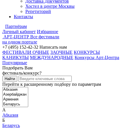
Доставка Документов
Хостел в центре Москвы
Репетиторий
Контакты
Партнёрам
Личный кабинет
Избранное
АРТ-ЦЕНТР
Все фестивали
на одном портале
+7 (495) 152-42-32
Написать нам
ФЕСТИВАЛИ ОЧНЫЕ
ЗАОЧНЫЕ
КОНКУРСЫ
КАНИКУЛЫ
МЕЖДУНАРОДНЫЕ
Конкурсы Арт-Центра
Популярные
Подобрать Вам
фестиваль/конкурс?
Перейти к расширенному подбору по параметрам
А
Абхазия
Б
Беларусь