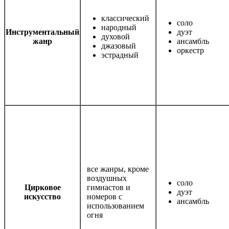
классический
соло
народный
Инструментальный
дуэт
духовой
жанр
ансамбль
джазовый
оркестр
эстрадный
все жанры, кроме
воздушных
соло
Цирковое
гимнастов и
дуэт
искусство
номеров с
ансамбль
использованием
огня