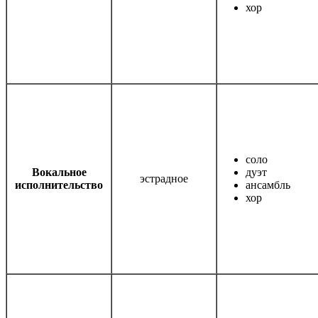
хор
соло
Вокальное
дуэт
эстрадное
исполнительство
ансамбль
хор