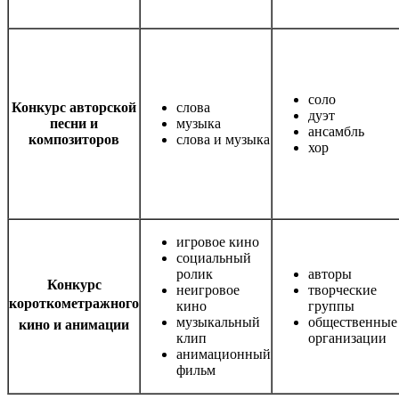
соло
Конкурс авторской
слова
дуэт
песни и
музыка
ансамбль
композиторов
слова и музыка
хор
игровое кино
социальный
ролик
авторы
Конкурс
неигровое
творческие
короткометраж
ного
кино
группы
музыкальный
общественные
кино и анимации
клип
организации
анимационный
фильм