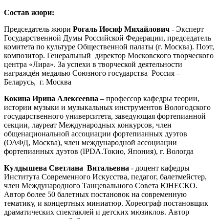
Состав жюри:
Председатель жюри
Рогаль Иосиф Михайлович
- Эксперт
Государственной Думы Российской Федерации, председатель
комитета по культуре Общественной палаты (г. Москва). Поэт,
композитор. Генеральный директор Московского творческого
центра «Лира». За успехи в творческой деятельности
награждён медалью Союзного государства Россия –
Беларусь, г. Москва
Кокина Ирина Алексеевна
– профессор кафедры теории,
истории музыки и музыкальных инструментов Вологодского
государственного университета, заведующая фортепианной
секции, лауреат Международных конкурсов, член
общенациональной ассоциации фортепианных дуэтов
(ОАФД, Москва), член международной ассоциации
фортепианных дуэтов (IPDA.Токио, Япония), г. Вологда
Кулдышева Светлана Витальевна
- доцент кафедры
Института Современного Искусства, педагог, балетмейстер,
член Международного Танцевального Совета ЮНЕСКО.
Автор более 50 балетных постановок на современную
тематику, и концертных миниатюр. Хореограф постановщик
драматических спектаклей и детских мюзиклов. Автор