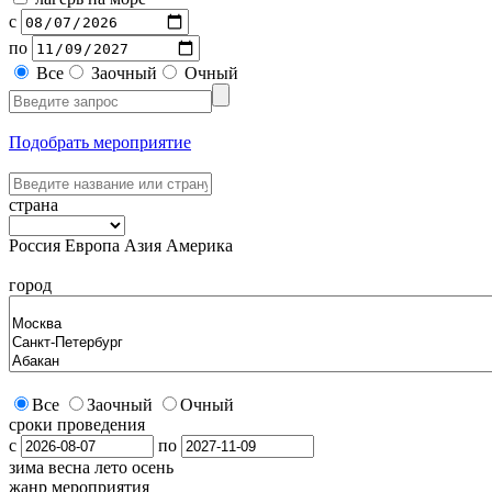
с
по
Все
Заочный
Очный
Подобрать мероприятие
страна
Россия
Европа
Азия
Америка
город
Все
Заочный
Очный
сроки проведения
с
по
зима
весна
лето
осень
жанр мероприятия