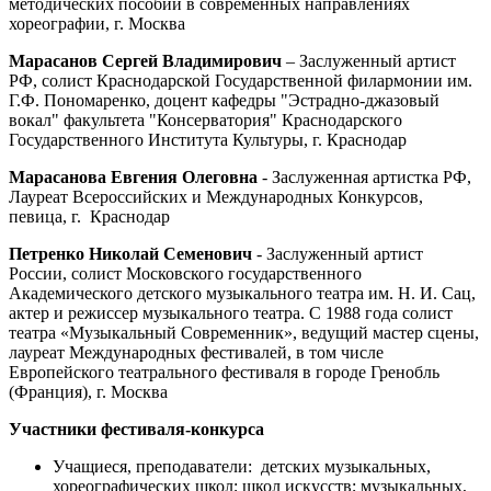
методических пособий в современных направлениях
хореографии, г. Москва
Марасанов Сергей Владимирович
– Заслуженный артист
РФ, солист Краснодарской Государственной филармонии им.
Г.Ф. Пономаренко, доцент кафедры "Эстрадно-джазовый
вокал" факультета "Консерватория" Краснодарского
Государственного Института Культуры, г. Краснодар
Марасанова Евгения Олеговна
- Заслуженная артистка РФ,
Лауреат Всероссийских и Международных Конкурсов,
певица, г. Краснодар
Петренко Николай Семенович
- Заслуженный артист
России, солист Московского государственного
Академического детского музыкального театра им. Н. И. Сац,
актер и режиссер музыкального театра. С 1988 года солист
театра «Музыкальный Современник», ведущий мастер сцены,
лауреат Международных фестивалей, в том числе
Европейского театрального фестиваля в городе Гренобль
(Франция), г. Москва
Участники фестиваля-конкурса
Учащиеся, преподаватели: детских музыкальных,
хореографических школ; школ искусств; музыкальных,