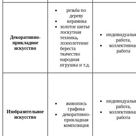
резьба по
дереву
керамика
золотое шитье
лоскутная
индивидуальн
Декоративно-
техника
,
работа,
прикладное
лозоплетение
коллективна
искусство
береста
работа
ткачество
народная
игрушка и т.д.
индивидуальн
живопись
работа,
графика
Изобразительное
коллективна
декоративно-
искусство
работа
прикладная
композиция