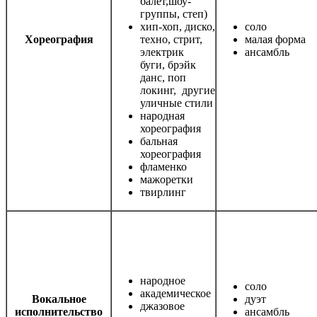
балет,шоу-
группы, степ)
хип-хоп, диско,
соло
Хореография
техно, стрит,
малая форма
электрик
ансамбль
буги, брэйк
данс, поп
локинг, другие
уличные стили
народная
хореография
бальная
хореография
фламенко
мажоретки
твирлинг
народное
соло
академическое
Вокальное
дуэт
джазовое
исполнительство
ансамбль