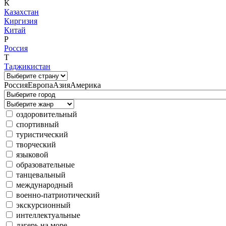
К
Казахстан
Киргизия
Китай
Р
Россия
Т
Таджикистан
Россия
Европа
Азия
Америка
оздоровительный
спортивный
туристический
творческий
языковой
образовательные
танцевальный
международный
военно-патриотический
экскурсионный
интеллектуальные
лагерь на море