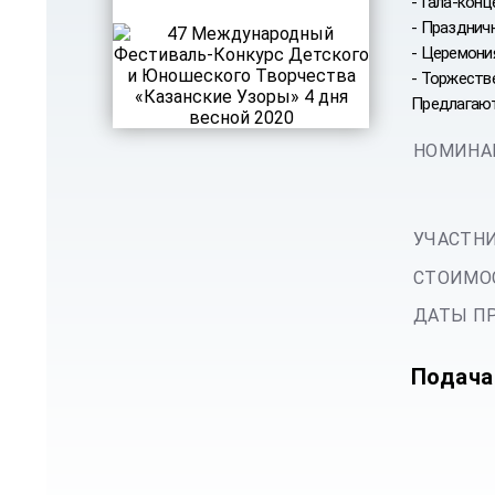
- Гала-конц
- Празднич
- Церемони
- Торжеств
Предлагаютс
НОМИНА
УЧАСТНИ
СТОИМОС
ДАТЫ ПР
Подача