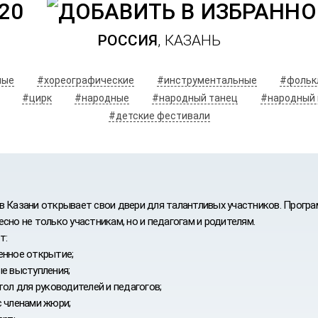
20
РОССИЯ
, КАЗАНЬ
ные
#хореографические
#инструментальные
#фольк
#цирк
#народные
#народный танец
#народный 
#детские фестивали
в Казани открывает свои двери для талантливых участников. Програ
сно не только участникам, но и педагогам и родителям.
т:
енное открытие;
ые выступления;
тол для руководителей и педагогов;
ИВАЛЬ
с членами жюри;