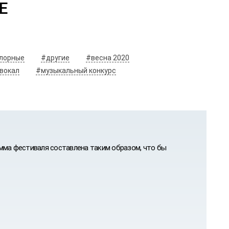
лорные
#другие
#весна 2020
вокал
#музыкальный конкурс
мма фестиваля составлена таким образом, что бы