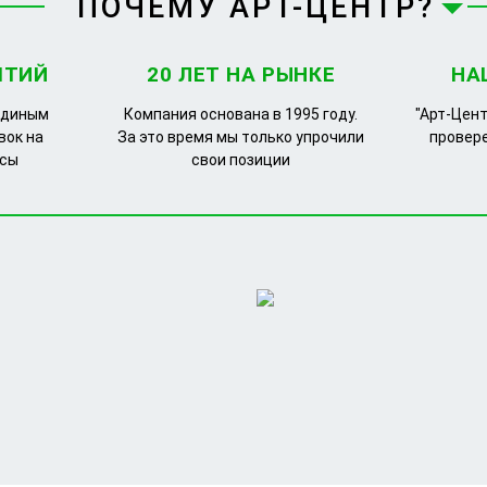
ПОЧЕМУ АРТ-ЦЕНТР?
ЯТИЙ
20 ЛЕТ НА РЫНКЕ
НА
единым
Компания основана в 1995 году.
"Арт-Цент
вок на
За это время мы только упрочили
провер
рсы
свои позиции