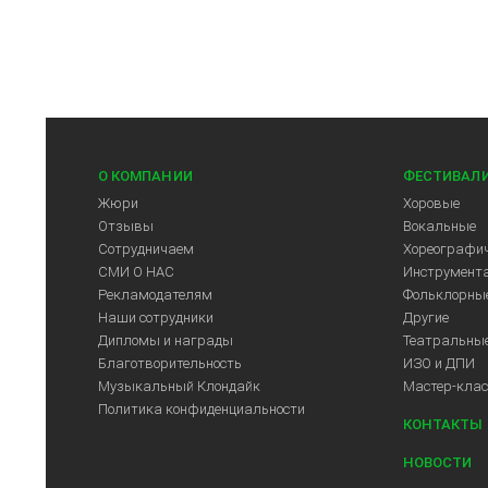
О КОМПАНИИ
ФЕСТИВАЛ
Жюри
Хоровые
Отзывы
Вокальные
Сотрудничаем
Хореографич
СМИ О НАС
Инструмент
Рекламодателям
Фольклорны
Наши сотрудники
Другие
Дипломы и награды
Театральны
Благотворительность
ИЗО и ДПИ
Музыкальный Клондайк
Мастер-кла
Политика конфиденциальности
КОНТАКТЫ
НОВОСТИ