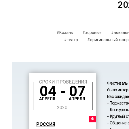
20
#Казань
#хоровые
#вокаль
#театр
#оригинальный жанр
СРОКИ ПРОВЕДЕНИЯ
Фестиваль 
04 - 07
было интере
Вас ожидае
АПРЕЛЯ
АПРЕЛЯ
- Торжеств
2020
- Конкурсн
- Круглый с
ФЕСТ
- Общение 
РОССИЯ