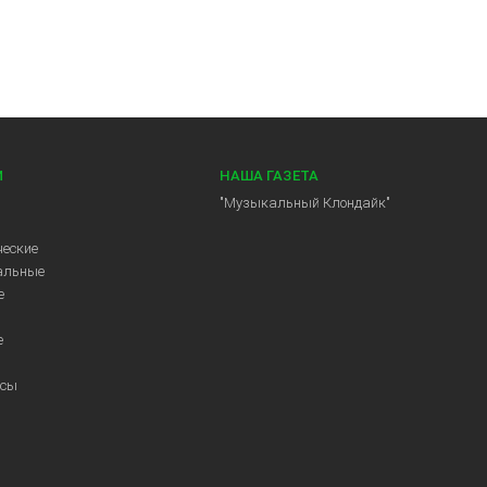
И
НАША ГАЗЕТА
"Музыкальный Клондайк"
еские
альные
е
е
ссы