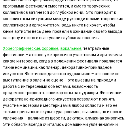
программа фестиваля сместится, и смотр творческих
коллективов затянется до глубокой ночи. Это приводит к
конфликтным ситуациям между руководителями творческих
коллективов и оргкомитетом, ведь никто не хочет, чтобы
юные артисты весь день провели в ожидании своего выхода
на сцену и в итоге выступали глубоко за полночь.
Хореографические
,
хоровые
,
вокальные
, театральные
фестивали – это все уже привычно участникам и зрителям и
как же интересно, когда в положении фестиваля появляется
такие номинации, как пленэр, декоративно-прикладное
искусство. Фестивали для юных художников – это вовсе не
выступление в зале и на сцене – это выезды на природу и
работа с интересными объектами, возможность
продемонстрировать свои картины на суд жюри. Фестивали
декоративно-прикладного искусства позволяют принять
участие мастерам и местерицам в любой области и это не
только привычные скульптура, роспись, вышивка, но и новые
увлечения – валяние из шерсти, декупаж, алмазная живопись.
Эти области всегда считались домашними увлечениями и