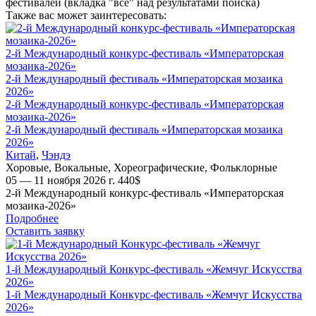
фестивалей (вкладка "все" над результатами поиска)
Также вас может заинтересовать:
2-й Международный конкурс-фестиваль «Императорская
мозаика-2026»
2-й Международный фестиваль «Императорская мозаика
2026»
2-й Международный конкурс-фестиваль «Императорская
мозаика-2026»
2-й Международный фестиваль «Императорская мозаика
2026»
Китай
,
Чэндэ
Хоровые
,
Вокальные
,
Хореографические
,
Фольклорные
05 — 11 ноября 2026 г.
440
$
2-й Международный конкурс-фестиваль «Императорская
мозаика-2026»
Подробнее
Оставить заявку
1-й Международный Конкурс-фестиваль «Жемчуг Искусства
2026»
1-й Международный Конкурс-фестиваль «Жемчуг Искусства
2026»