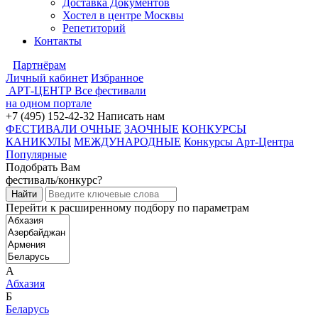
Доставка Документов
Хостел в центре Москвы
Репетиторий
Контакты
Партнёрам
Личный кабинет
Избранное
АРТ-ЦЕНТР
Все фестивали
на одном портале
+7 (495) 152-42-32
Написать нам
ФЕСТИВАЛИ ОЧНЫЕ
ЗАОЧНЫЕ
КОНКУРСЫ
КАНИКУЛЫ
МЕЖДУНАРОДНЫЕ
Конкурсы Арт-Центра
Популярные
Подобрать Вам
фестиваль/конкурс?
Перейти к расширенному подбору по параметрам
А
Абхазия
Б
Беларусь