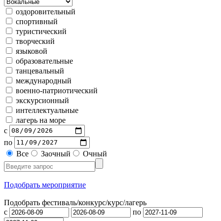
оздоровительный
спортивный
туристический
творческий
языковой
образовательные
танцевальный
международный
военно-патриотический
экскурсионный
интеллектуальные
лагерь на море
с
по
Все
Заочный
Очный
Подобрать мероприятие
Подобрать фестиваль/конкурс/
курс/лагерь
с
по