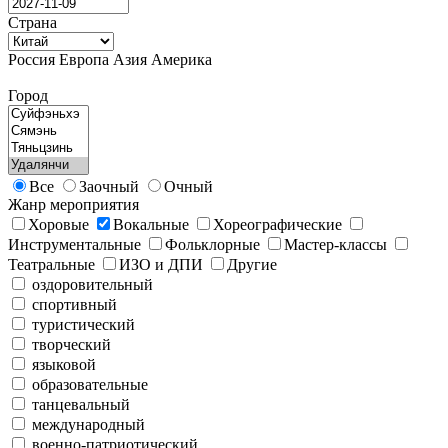
Страна
Россия
Европа
Азия
Америка
Город
Все
Заочный
Очный
Жанр мероприятия
Хоровые
Вокальные
Хореографические
Инструментальные
Фольклорные
Мастер-классы
Театральные
ИЗО и ДПИ
Другие
оздоровительный
спортивный
туристический
творческий
языковой
образовательные
танцевальный
международный
военно-патриотический