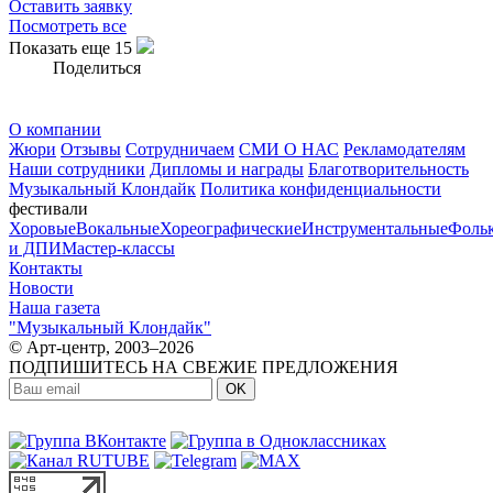
Оставить заявку
Посмотреть все
Показать еще 15
Поделиться
О компании
Жюри
Отзывы
Сотрудничаем
СМИ О НАС
Рекламодателям
Наши сотрудники
Дипломы и награды
Благотворительность
Музыкальный Клондайк
Политика конфиденциальности
фестивали
Хоровые
Вокальные
Хореографические
Инструментальные
Фоль
и ДПИ
Мастер-классы
Контакты
Новости
Наша газета
"Музыкальный Клондайк"
© Арт-центр, 2003–2026
ПОДПИШИТЕСЬ НА СВЕЖИЕ ПРЕДЛОЖЕНИЯ
OK
МЫ В СОЦСЕТЯХ: