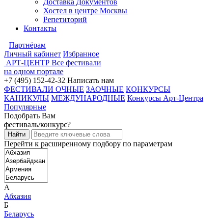
Доставка Документов
Хостел в центре Москвы
Репетиторий
Контакты
Партнёрам
Личный кабинет
Избранное
АРТ-ЦЕНТР
Все фестивали
на одном портале
+7 (495) 152-42-32
Написать нам
ФЕСТИВАЛИ ОЧНЫЕ
ЗАОЧНЫЕ
КОНКУРСЫ
КАНИКУЛЫ
МЕЖДУНАРОДНЫЕ
Конкурсы Арт-Центра
Популярные
Подобрать Вам
фестиваль/конкурс?
Перейти к расширенному подбору по параметрам
А
Абхазия
Б
Беларусь