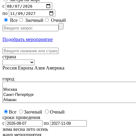
с
по
Все
Заочный
Очный
Подобрать мероприятие
страна
Россия
Европа
Азия
Америка
город
Все
Заочный
Очный
сроки проведения
с
по
зима
весна
лето
осень
жанр мероприятия