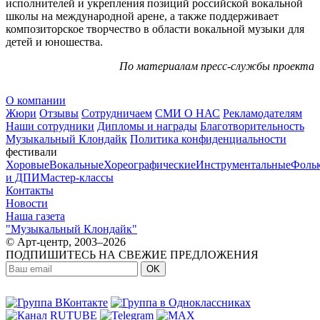
исполнителей и укрепления позиций российской вокальной
школы на международной арене, а также поддерживает
композиторское творчество в области вокальной музыки для
детей и юношества.
По материалам пресс-службы проекта
О компании
Жюри
Отзывы
Сотрудничаем
СМИ О НАС
Рекламодателям
Наши сотрудники
Дипломы и награды
Благотворительность
Музыкальный Клондайк
Политика конфиденциальности
фестивали
Хоровые
Вокальные
Хореографические
Инструментальные
Фоль
и ДПИ
Мастер-классы
Контакты
Новости
Наша газета
"Музыкальный Клондайк"
© Арт-центр, 2003–2026
ПОДПИШИТЕСЬ НА СВЕЖИЕ ПРЕДЛОЖЕНИЯ
OK
МЫ В СОЦСЕТЯХ: