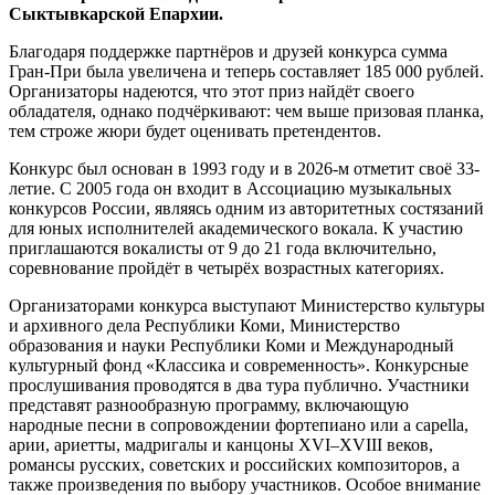
Сыктывкарской Епархии.
Благодаря поддержке партнёров и друзей конкурса сумма
Гран-При была увеличена и теперь составляет 185 000 рублей.
Организаторы надеются, что этот приз найдёт своего
обладателя, однако подчёркивают: чем выше призовая планка,
тем строже жюри будет оценивать претендентов.
Конкурс был основан в 1993 году и в 2026-м отметит своё 33-
летие. С 2005 года он входит в Ассоциацию музыкальных
конкурсов России, являясь одним из авторитетных состязаний
для юных исполнителей академического вокала. К участию
приглашаются вокалисты от 9 до 21 года включительно,
соревнование пройдёт в четырёх возрастных категориях.
Организаторами конкурса выступают Министерство культуры
и архивного дела Республики Коми, Министерство
образования и науки Республики Коми и Международный
культурный фонд «Классика и современность». Конкурсные
прослушивания проводятся в два тура публично. Участники
представят разнообразную программу, включающую
народные песни в сопровождении фортепиано или a capella,
арии, ариетты, мадригалы и канцоны XVI–XVIII веков,
романсы русских, советских и российских композиторов, а
также произведения по выбору участников. Особое внимание