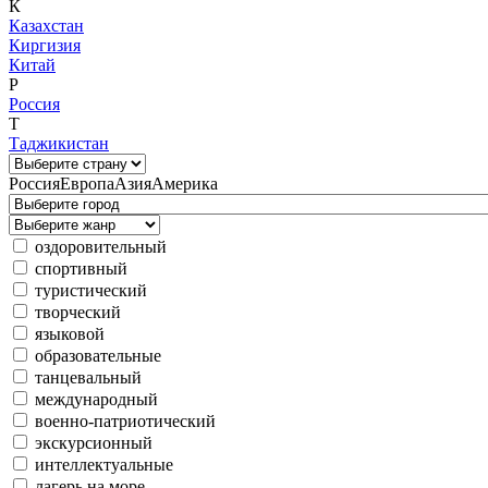
К
Казахстан
Киргизия
Китай
Р
Россия
Т
Таджикистан
Россия
Европа
Азия
Америка
оздоровительный
спортивный
туристический
творческий
языковой
образовательные
танцевальный
международный
военно-патриотический
экскурсионный
интеллектуальные
лагерь на море