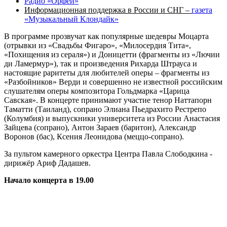
Радио «Орфей»
Информационная поддержка в России и СНГ –
газета
«Музыкальный Клондайк»
В программе прозвучат как популярные шедевры Моцарта
(отрывки из «Свадьбы Фигаро», «Милосердия Тита»,
«Похищения из сераля») и Доницетти (фрагменты из «Лючии
ди Ламермур»), так и произведения Рихарда Штрауса и
настоящие раритеты для любителей оперы – фрагменты из
«Разбойников» Верди и совершенно не известной российским
слушателям оперы композитора Гольдмарка «Царица
Савская». В концерте принимают участие тенор Наттапорн
Таматти (Таиланд), сопрано Элиана Пьедрахито Рестрепо
(Колумбия) и выпускники университета из России Анастасия
Зайцева (сопрано), Антон Зараев (баритон), Александр
Воронов (бас), Ксения Леонидова (меццо-сопрано).
За пультом камерного оркестра Центра Павла Слободкина -
дирижёр Ариф Дадашев.
Начало концерта в 19.00