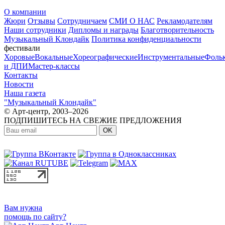
О компании
Жюри
Отзывы
Сотрудничаем
СМИ О НАС
Рекламодателям
Наши сотрудники
Дипломы и награды
Благотворительность
Музыкальный Клондайк
Политика конфиденциальности
фестивали
Хоровые
Вокальные
Хореографические
Инструментальные
Фоль
и ДПИ
Мастер-классы
Контакты
Новости
Наша газета
"Музыкальный Клондайк"
© Арт-центр, 2003–2026
ПОДПИШИТЕСЬ НА СВЕЖИЕ ПРЕДЛОЖЕНИЯ
OK
МЫ В СОЦСЕТЯХ:
Вам нужна
помощь по сайту?