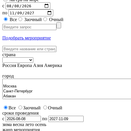
с
по
Все
Заочный
Очный
Подобрать мероприятие
страна
Россия
Европа
Азия
Америка
город
Все
Заочный
Очный
сроки проведения
с
по
зима
весна
лето
осень
жанр мероприятия