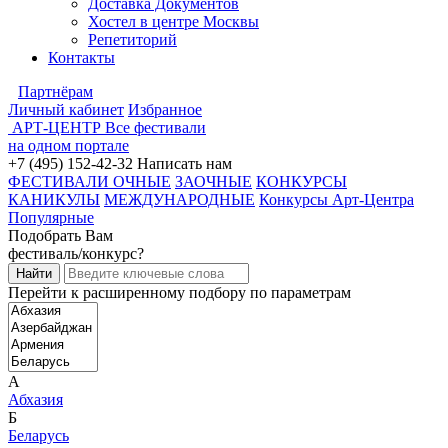
Доставка Документов
Хостел в центре Москвы
Репетиторий
Контакты
Партнёрам
Личный кабинет
Избранное
АРТ-ЦЕНТР
Все фестивали
на одном портале
+7 (495) 152-42-32
Написать нам
ФЕСТИВАЛИ ОЧНЫЕ
ЗАОЧНЫЕ
КОНКУРСЫ
КАНИКУЛЫ
МЕЖДУНАРОДНЫЕ
Конкурсы Арт-Центра
Популярные
Подобрать Вам
фестиваль/конкурс?
Перейти к расширенному подбору по параметрам
А
Абхазия
Б
Беларусь