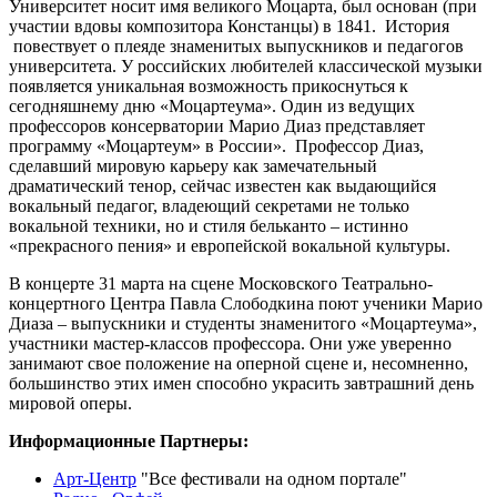
Университет носит имя великого Моцарта, был основан (при
участии вдовы композитора Констанцы) в 1841. История
повествует о плеяде знаменитых выпускников и педагогов
университета. У российских любителей классической музыки
появляется уникальная возможность прикоснуться к
сегодняшнему дню «Моцартеума». Один из ведущих
профессоров консерватории Марио Диаз представляет
программу «Моцартеум» в России». Профессор Диаз,
сделавший мировую карьеру как замечательный
драматический тенор, сейчас известен как выдающийся
вокальный педагог, владеющий секретами не только
вокальной техники, но и стиля бельканто – истинно
«прекрасного пения» и европейской вокальной культуры.
В концерте 31 марта на сцене Московского Театрально-
концертного Центра Павла Слободкина поют ученики Марио
Диаза – выпускники и студенты знаменитого «Моцартеума»,
участники мастер-классов профессора. Они уже уверенно
занимают свое положение на оперной сцене и, несомненно,
большинство этих имен способно украсить завтрашний день
мировой оперы.
Информационные Партнеры:
Арт-Центр
"Все фестивали на одном портале"