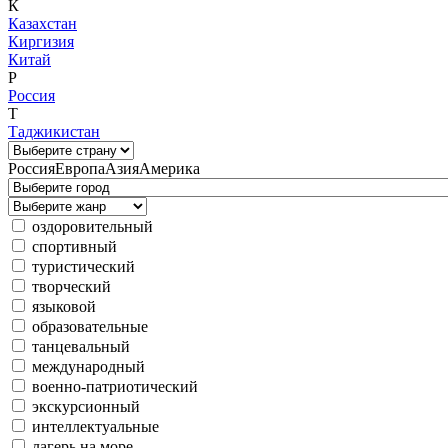
К
Казахстан
Киргизия
Китай
Р
Россия
Т
Таджикистан
Россия
Европа
Азия
Америка
оздоровительный
спортивный
туристический
творческий
языковой
образовательные
танцевальный
международный
военно-патриотический
экскурсионный
интеллектуальные
лагерь на море