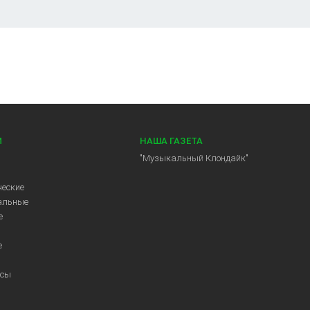
И
НАША ГАЗЕТА
"Музыкальный Клондайк"
еские
альные
е
е
ссы