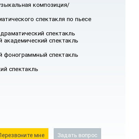
узыкальная композиция/
атического спектакля по пьесе
-драматический спектакль
й академический спектакль
ый фонограммный спектакль
кий спектакль
Перезвоните мне
Задать вопрос