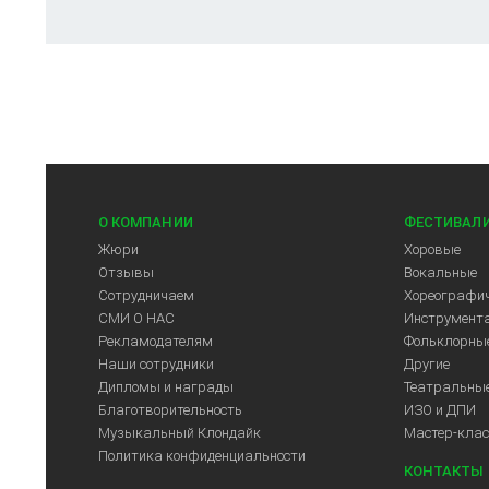
О КОМПАНИИ
ФЕСТИВАЛ
Жюри
Хоровые
Отзывы
Вокальные
Сотрудничаем
Хореографич
СМИ О НАС
Инструмент
Рекламодателям
Фольклорны
Наши сотрудники
Другие
Дипломы и награды
Театральны
Благотворительность
ИЗО и ДПИ
Музыкальный Клондайк
Мастер-кла
Политика конфиденциальности
КОНТАКТЫ