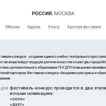
РОССИЯ
, МОСКВА
#Москва
#другие
#театр
#детские фестивали
тиваля-конкурса - создание единого учебно-театрального пространс
состав жюри войдут ведущие деятели искусства и культуры города М
стемы дополнительного образования ГБУ ДПО (повышения квалифик
ателей партнером Фестиваля-конкурса «Академия культурных и обра
премии.
ИВАЛЬ
фестиваль-конкурс проводится в два этап
ЦИИ:
УРС
восьми номинациях:
«соло»
«дуэт»