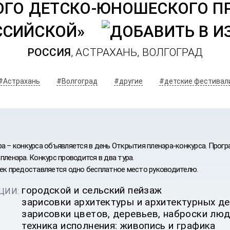
ГО ДЕТСКО-ЮНОШЕСКОГО ПР
ССИЙСКОЙ»
РОССИЯ
, АСТРАХАНЬ, ВОЛГОГРАД
#Астрахань
#Волгоград
#другие
#детские фестивал
ра – конкурса объявляется в день Открытия пленэра-конкурса. Прогр
пленэра. Конкурс проводится в два тура.
век предоставляется одно бесплатное место руководителю.
городской и сельский пейзаж
ЦИИ:
зарисовки архитектуры и архитектурных д
ИВАЛЬ
зарисовки цветов, деревьев, наброски люде
техника исполнения: живопись и графика