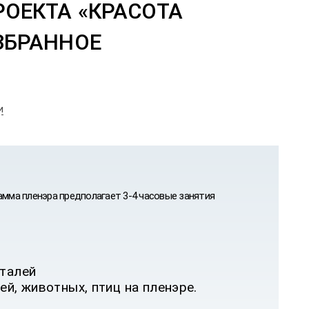
ОЕКТА «КРАСОТА
и
амма пленэра предполагает 3-4 часовые занятия
еталей
й, животных, птиц на пленэре.