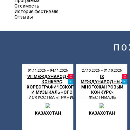
Программа
Стоимость
История фестиваля
Отзывы
ПО
01.11.2026 – 04.11.2026
27.10.2026 – 31.10.2026
VII МЕЖДУНАРОДНЫЙ
IX
ФЕСТИВАЛ
КОНКУРС
МЕЖДУНАРОДНЫЙ
КАНИКУЛ
ХОРЕОГРАФИЧЕСКОГО
МНОГОЖАНРОВЫЙ
И МУЗЫКАЛЬНОГО
КОНКУРС-
ИСКУССТВА «ГРАНИ»
ФЕСТИВАЛЬ
ТВОРЧЕСТВА
«КУБА ДРАЙВ»
КАЗАХСТАН
КАЗАХСТАН