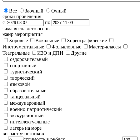
Все
Заочный
Очный
сроки проведения
с
по
зима
весна
лето
осень
жанр мероприятия
Хоровые
Вокальные
Хореографические
Инструментальные
Фольклорные
Мастер-классы
Театральные
ИЗО и ДПИ
Другие
оздоровительный
спортивный
туристический
творческий
языковой
образовательные
танцевальный
международный
военно-патриотический
экскурсионный
интеллектуальные
лагерь на море
возраст участников
стоимость в рублях