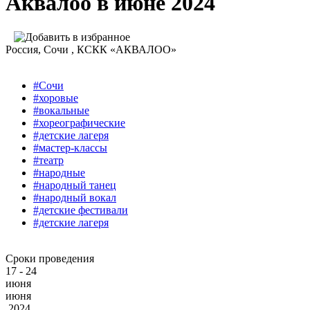
Аквалоо в июне 2024
Россия
, Сочи ,
КСКК «АКВАЛОО»
#Сочи
#хоровые
#вокальные
#хореографические
#детские лагеря
#мастер-классы
#театр
#народные
#народный танец
#народный вокал
#детские фестивали
#детские лагеря
Сроки проведения
17 - 24
июня
июня
2024