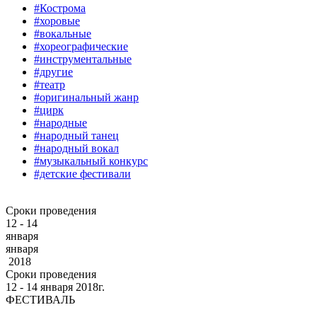
#Кострома
#хоровые
#вокальные
#хореографические
#инструментальные
#другие
#театр
#оригинальный жанр
#цирк
#народные
#народный танец
#народный вокал
#музыкальный конкурс
#детские фестивали
Сроки проведения
12 - 14
января
января
2018
Сроки проведения
12 ‐ 14
января
2018г.
ФЕСТИВАЛЬ