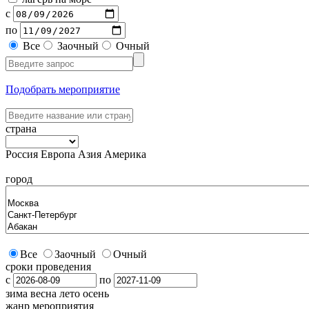
с
по
Все
Заочный
Очный
Подобрать мероприятие
страна
Россия
Европа
Азия
Америка
город
Все
Заочный
Очный
сроки проведения
с
по
зима
весна
лето
осень
жанр мероприятия