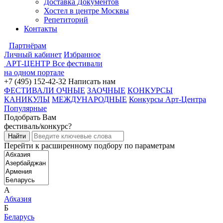
Доставка Документов
Хостел в центре Москвы
Репетиторий
Контакты
Партнёрам
Личный кабинет
Избранное
АРТ-ЦЕНТР
Все фестивали
на одном портале
+7 (495) 152-42-32
Написать нам
ФЕСТИВАЛИ ОЧНЫЕ
ЗАОЧНЫЕ
КОНКУРСЫ
КАНИКУЛЫ
МЕЖДУНАРОДНЫЕ
Конкурсы Арт-Центра
Популярные
Подобрать Вам
фестиваль/конкурс?
Перейти к расширенному подбору по параметрам
А
Абхазия
Б
Беларусь