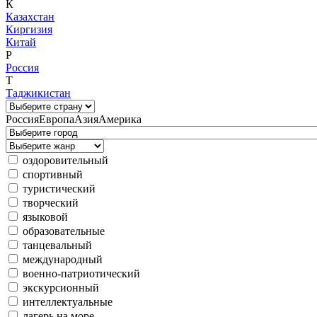
К
Казахстан
Киргизия
Китай
Р
Россия
Т
Таджикистан
Россия
Европа
Азия
Америка
оздоровительный
спортивный
туристический
творческий
языковой
образовательные
танцевальный
международный
военно-патриотический
экскурсионный
интеллектуальные
лагерь на море