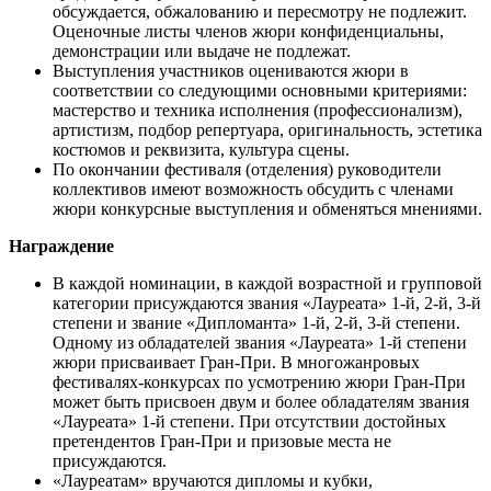
обсуждается, обжалованию и пересмотру не подлежит.
Оценочные листы членов жюри конфиденциальны,
демонстрации или выдаче не подлежат.
Выступления участников оцениваются жюри в
соответствии со следующими основными критериями:
мастерство и техника исполнения (профессионализм),
артистизм, подбор репертуара, оригинальность, эстетика
костюмов и реквизита, культура сцены.
По окончании фестиваля (отделения) руководители
коллективов имеют возможность обсудить с членами
жюри конкурсные выступления и обменяться мнениями.
Награждение
В каждой номинации, в каждой возрастной и групповой
категории присуждаются звания «Лауреата» 1-й, 2-й, 3-й
степени и звание «Дипломанта» 1-й, 2-й, 3-й степени.
Одному из обладателей звания «Лауреата» 1-й степени
жюри присваивает Гран-При. В многожанровых
фестивалях-конкурсах по усмотрению жюри Гран-При
может быть присвоен двум и более обладателям звания
«Лауреата» 1-й степени. При отсутствии достойных
претендентов Гран-При и призовые места не
присуждаются.
«Лауреатам» вручаются дипломы и кубки,