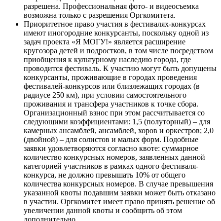
разрешена. Профессиональная фото- и видеосъемка
возможна только с разрешения Оргкомитета.
Приоритетное право участия в фестивалях-конкурсах
имеют иногородние конкурсанты, поскольку одной из
задач проекта «Я МОГУ!» является расширение
кругозора детей и подростков, в том числе посредством
приобщения к культурному наследию города, где
проводится фестиваль. К участию могут быть допущены
конкурсанты, проживающие в городах проведения
фестивалей-конкурсов или близлежащих городах (в
радиусе 250 км), при условии самостоятельного
проживания и трансфера участников к точке сбора.
Организационный взнос при этом рассчитывается со
следующими коэффициентами: 1,5 (полуторный) – для
камерных ансамблей, ансамблей, хоров и оркестров; 2,0
(двойной) – для солистов и малых форм. Подобные
заявки удовлетворяются согласно квоте: суммарное
количество конкурсных номеров, заявленных данной
категорией участников в рамках одного фестиваля-
конкурса, не должно превышать 10% от общего
количества конкурсных номеров. В случае превышения
указанной квоты подавшим заявки может быть отказано
в участии. Оргкомитет имеет право принять решение об
увеличении данной квоты и сообщить об этом
дополнительно.