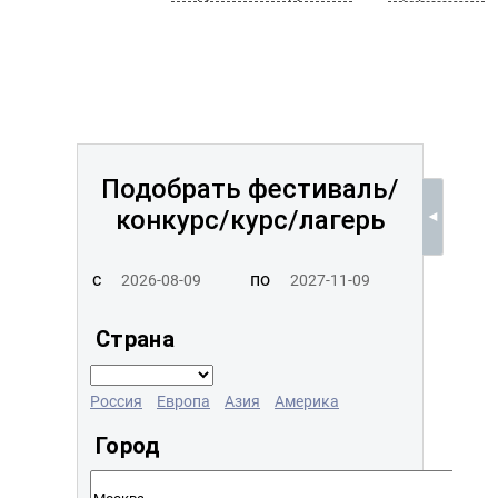
Подобрать фестиваль/
конкурс/
курс/лагерь
с
по
Страна
Россия
Европа
Азия
Америка
Город