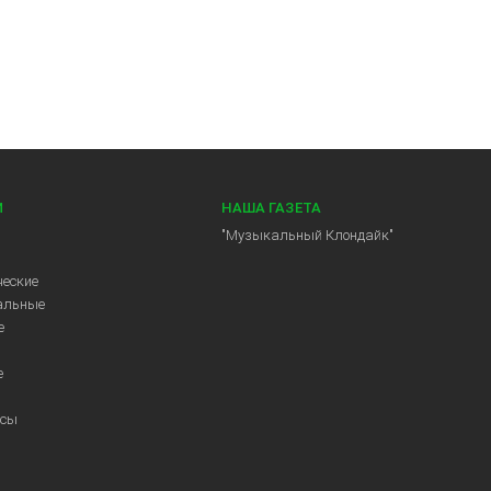
И
НАША ГАЗЕТА
"Музыкальный Клондайк"
еские
альные
е
е
ссы