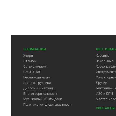
О КОМПАНИИ
ФЕСТИВАЛ
Жюри
Хоровые
Отзывы
Вокальные
Сотрудничаем
Хореографич
СМИ О НАС
Инструмент
Рекламодателям
Фольклорны
Наши сотрудники
Другие
Дипломы и награды
Театральны
Благотворительность
ИЗО и ДПИ
Музыкальный Клондайк
Мастер-кла
Политика конфиденциальности
КОНТАКТЫ