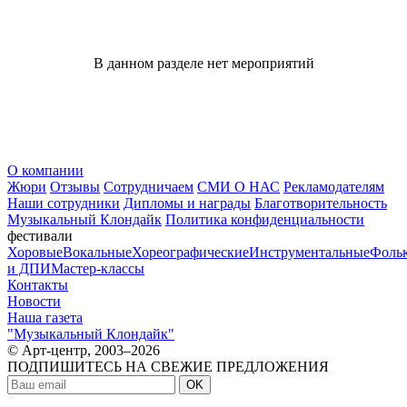
В данном разделе нет мероприятий
О компании
Жюри
Отзывы
Сотрудничаем
СМИ О НАС
Рекламодателям
Наши сотрудники
Дипломы и награды
Благотворительность
Музыкальный Клондайк
Политика конфиденциальности
фестивали
Хоровые
Вокальные
Хореографические
Инструментальные
Фоль
и ДПИ
Мастер-классы
Контакты
Новости
Наша газета
"Музыкальный Клондайк"
© Арт-центр, 2003–2026
ПОДПИШИТЕСЬ НА СВЕЖИЕ ПРЕДЛОЖЕНИЯ
OK
МЫ В СОЦСЕТЯХ: