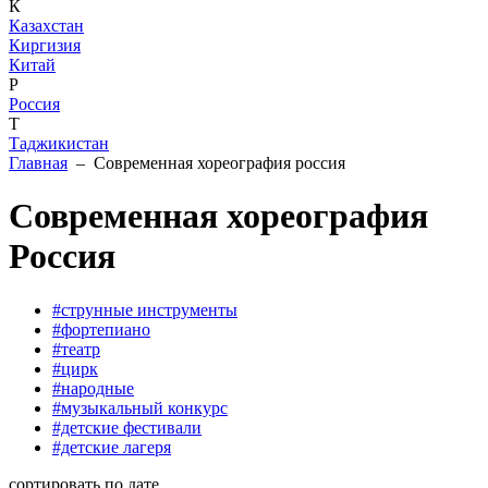
К
Казахстан
Киргизия
Китай
Р
Россия
Т
Таджикистан
Главная
– Современная хореография россия
Современная хореография
Россия
#струнные инструменты
#фортепиано
#театр
#цирк
#народные
#музыкальный конкурс
#детские фестивали
#детские лагеря
сортировать по дате