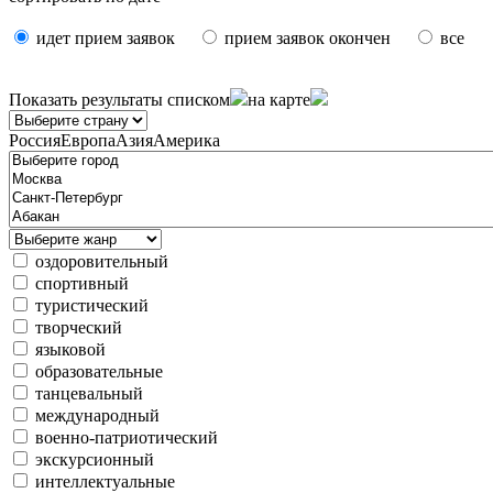
идет прием заявок
прием заявок окончен
все
Показать результаты
списком
на карте
Россия
Европа
Азия
Америка
оздоровительный
спортивный
туристический
творческий
языковой
образовательные
танцевальный
международный
военно-патриотический
экскурсионный
интеллектуальные