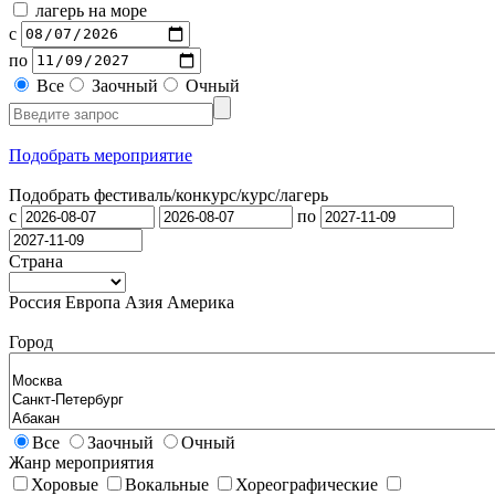
лагерь на море
с
по
Все
Заочный
Очный
Подобрать мероприятие
Подобрать фестиваль/конкурс/
курс/лагерь
с
по
Страна
Россия
Европа
Азия
Америка
Город
Все
Заочный
Очный
Жанр мероприятия
Хоровые
Вокальные
Хореографические