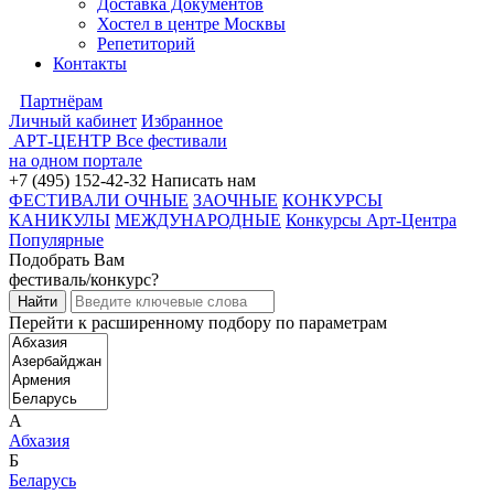
Доставка Документов
Хостел в центре Москвы
Репетиторий
Контакты
Партнёрам
Личный кабинет
Избранное
АРТ-ЦЕНТР
Все фестивали
на одном портале
+7 (495) 152-42-32
Написать нам
ФЕСТИВАЛИ ОЧНЫЕ
ЗАОЧНЫЕ
КОНКУРСЫ
КАНИКУЛЫ
МЕЖДУНАРОДНЫЕ
Конкурсы Арт-Центра
Популярные
Подобрать Вам
фестиваль/конкурс?
Перейти к расширенному подбору по параметрам
А
Абхазия
Б
Беларусь