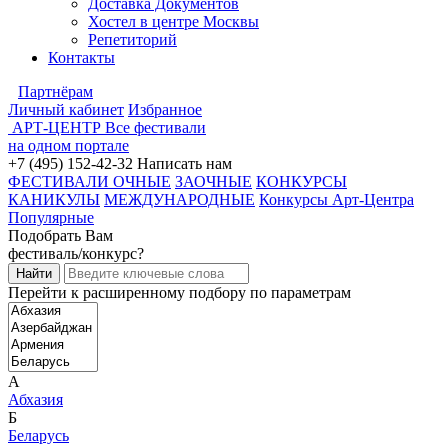
Доставка Документов
Хостел в центре Москвы
Репетиторий
Контакты
Партнёрам
Личный кабинет
Избранное
АРТ-ЦЕНТР
Все фестивали
на одном портале
+7 (495) 152-42-32
Написать нам
ФЕСТИВАЛИ ОЧНЫЕ
ЗАОЧНЫЕ
КОНКУРСЫ
КАНИКУЛЫ
МЕЖДУНАРОДНЫЕ
Конкурсы Арт-Центра
Популярные
Подобрать Вам
фестиваль/конкурс?
Перейти к расширенному подбору по параметрам
А
Абхазия
Б
Беларусь