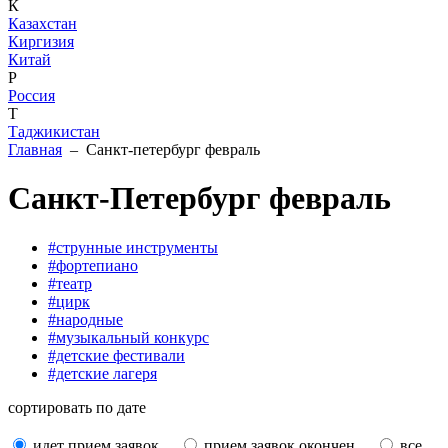
К
Казахстан
Киргизия
Китай
Р
Россия
Т
Таджикистан
Главная
– Санкт-петербург февраль
Санкт-Петербург февраль
#струнные инструменты
#фортепиано
#театр
#цирк
#народные
#музыкальный конкурс
#детские фестивали
#детские лагеря
сортировать по дате
идет прием заявок
прием заявок окончен
все