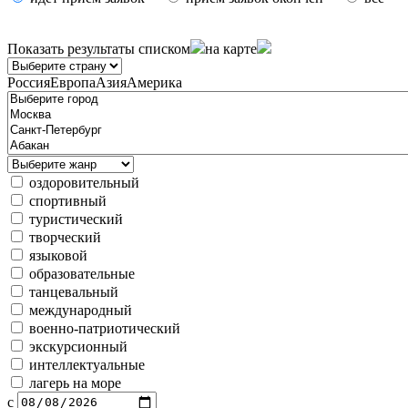
Показать результаты
списком
на карте
Россия
Европа
Азия
Америка
оздоровительный
спортивный
туристический
творческий
языковой
образовательные
танцевальный
международный
военно-патриотический
экскурсионный
интеллектуальные
лагерь на море
с