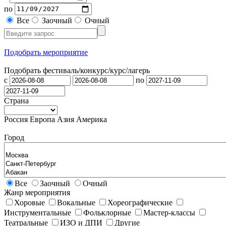
по
Все
Заочный
Очный
Подобрать мероприятие
Подобрать фестиваль/конкурс/
курс/лагерь
с
по
Страна
Россия
Европа
Азия
Америка
Город
Все
Заочный
Очный
Жанр мероприятия
Хоровые
Вокальные
Хореографические
Инструментальные
Фольклорные
Мастер-классы
Театральные
ИЗО и ДПИ
Другие