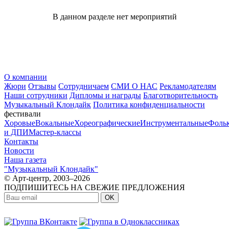
В данном разделе нет мероприятий
О компании
Жюри
Отзывы
Сотрудничаем
СМИ О НАС
Рекламодателям
Наши сотрудники
Дипломы и награды
Благотворительность
Музыкальный Клондайк
Политика конфиденциальности
фестивали
Хоровые
Вокальные
Хореографические
Инструментальные
Фоль
и ДПИ
Мастер-классы
Контакты
Новости
Наша газета
"Музыкальный Клондайк"
© Арт-центр, 2003–2026
ПОДПИШИТЕСЬ НА СВЕЖИЕ ПРЕДЛОЖЕНИЯ
OK
МЫ В СОЦСЕТЯХ: